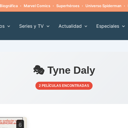
·
·
·
·
Biográfica
Marvel Comics
Superhéroes
Universo Spiderman
os
Series y TV
Actualidad
Especiales
🎭 Tyne Daly
2 PELÍCULAS ENCONTRADAS
6