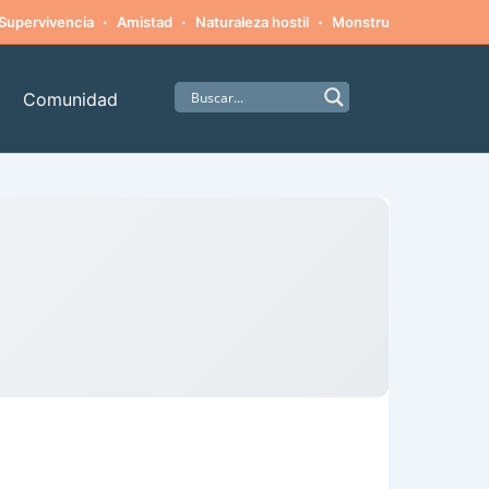
·
·
·
·
Supervivencia
Amistad
Naturaleza hostil
Monstruos
Alpinism
Comunidad