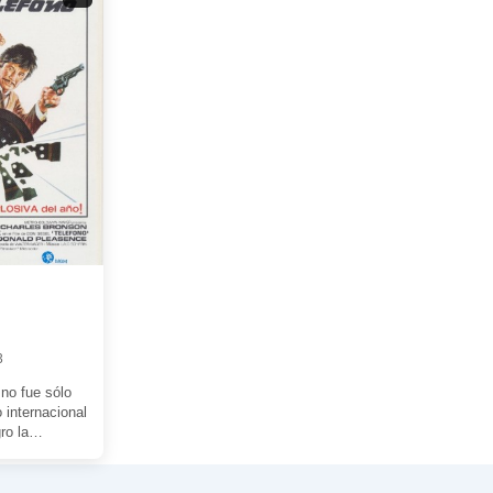
3
no fue sólo
o internacional
ro la
ndo, sino que