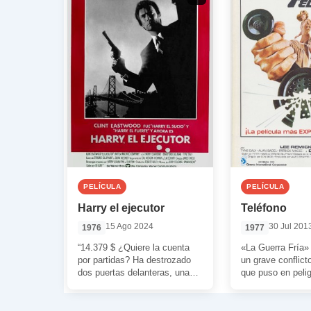
PELÍCULA
PELÍCULA
Harry el ejecutor
Teléfono
15 Ago 2024
30 Jul 201
1976
1977
“14.379 $ ¿Quiere la cuenta
«La Guerra Fría» 
por partidas? Ha destrozado
un grave conflict
dos puertas delanteras, una
que puso en pelig
ventana, cuatro metros de
seguridad del mu
mostrador… Aparte la […]
[…]