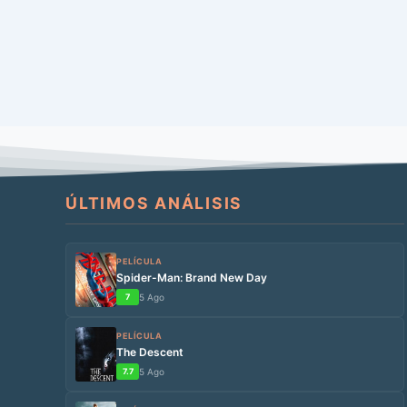
ÚLTIMOS ANÁLISIS
PELÍCULA
Spider-Man: Brand New Day
7
5 Ago
PELÍCULA
The Descent
7.7
5 Ago