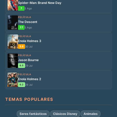
Spider-Man: Brand New Day
7
5 Ago
PELÍCULA
The Descent
7.7
5 Ago
PELÍCULA
Enola Holmes 3
5.6
30 Jul
PELÍCULA
Jason Bourne
6.5
29 Jul
PELÍCULA
Enola Holmes 2
6.2
29 Jul
TEMAS POPULARES
Seres fantásticos
Clásicos Disney
Animales