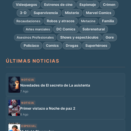
Videojuegos
Estrenos de cine
Espionaje
Crimen
3-D
Supervivencia
Misterio
Marvel Comics
Robos y atracos
Familia
Recaudaciones
Metacine
DC Comics
Sobrenatural
Artes marciales
Shows y espectáculos
Gore
Asesinos Profesionales
Policíaco
Comics
Drogas
Superhéroes
ÚLTIMAS NOTICIAS
NOTICIA
Novedades de El secreto de La asistenta
7 Ago
NOTICIA
Primer vistazo a Noche de paz 2
6 Ago
ESPECIAL