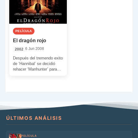
PELÍCULA
El dragón rojo
6 Jun 2008
2002
Después del tremendo exito
de ‘Hannibal’ se decidió
rehacer ‘Manhunter’ para
que Anthony Hopkins
pudiera reinterpretar al
Doctor Hannibal Lecter […]
ÚLTIMOS ANÁLISIS
PELÍCULA