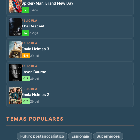
Spider-Man: Brand New Day
7
5 Ago
PELÍCULA
The Descent
7.7
5 Ago
PELÍCULA
Enola Holmes 3
5.6
30 Jul
PELÍCULA
Jason Bourne
6.5
29 Jul
PELÍCULA
Enola Holmes 2
6.2
29 Jul
TEMAS POPULARES
Futuro postapocalíptico
Espionaje
Superhéroes