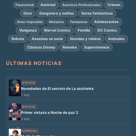
Amistad
Crimen
Paranormal
Asesinos Profesionales
Gore
Gangsters y mafias
Seres fantásticos
Adolescentes
Amor imposible
Metacine
Fantasmas
Venganza
Marvel Comics
Familia
DC Comics
Robots
Asesinos en serie
Novelas y relatos
Animales
Clásicos Disney
Remake
Supervivencia
ÚLTIMAS NOTICIAS
NOTICIA
Novedades de El secreto de La asistenta
7 Ago
NOTICIA
Primer vistazo a Noche de paz 2
6 Ago
ESPECIAL