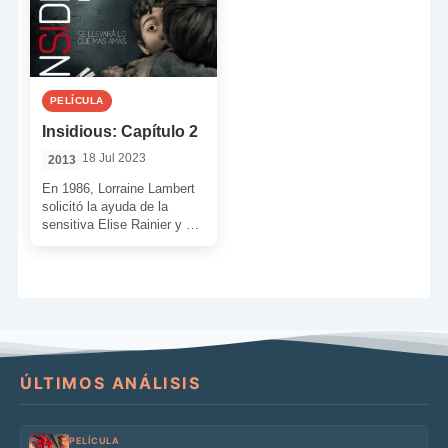
PELÍCULA
Insidious: Capítulo 2
18 Jul 2023
2013
En 1986, Lorraine Lambert
solicitó la ayuda de la
sensitiva Elise Rainier y de
su compañero Carl para
que protegieran […]
ÚLTIMOS ANÁLISIS
PELÍCULA