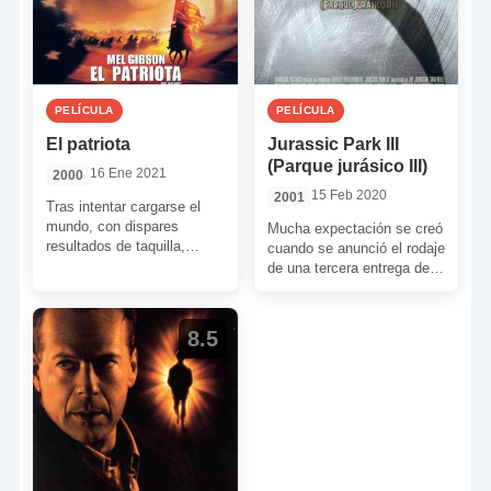
PELÍCULA
PELÍCULA
El patriota
Jurassic Park III
(Parque jurásico III)
16 Ene 2021
2000
15 Feb 2020
2001
Tras intentar cargarse el
mundo, con dispares
Mucha expectación se creó
resultados de taquilla,
cuando se anunció el rodaje
Roland Emmerich nos
de una tercera entrega de
sorprendió en el año 2000
‘Jurassic Park’ (Steven
con una […]
Spielberg, 1993). Parte […]
8.5