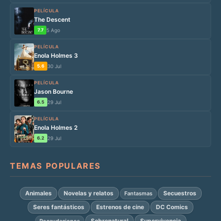
PELÍCULA
The Descent
7.7
5 Ago
PELÍCULA
Enola Holmes 3
5.6
30 Jul
PELÍCULA
Jason Bourne
6.5
29 Jul
PELÍCULA
Enola Holmes 2
6.2
29 Jul
TEMAS POPULARES
Animales
Novelas y relatos
Secuestros
Fantasmas
Seres fantásticos
Estrenos de cine
DC Comics
Sobrenatural
Supervivencia
Recaudaciones