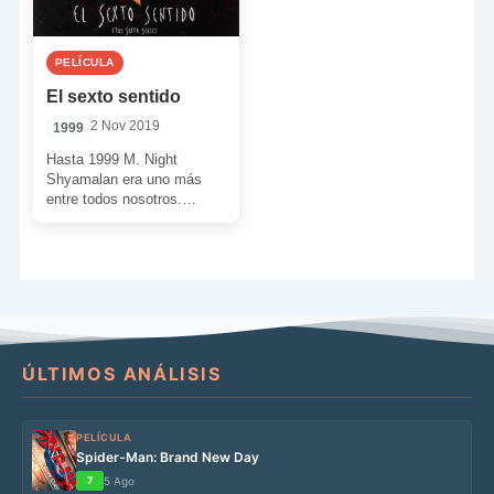
PELÍCULA
El sexto sentido
2 Nov 2019
1999
Hasta 1999 M. Night
Shyamalan era uno más
entre todos nosotros.
Dados sus trabajos
anteriores nada hacía
presagiar que se […]
ÚLTIMOS ANÁLISIS
PELÍCULA
Spider-Man: Brand New Day
7
5 Ago