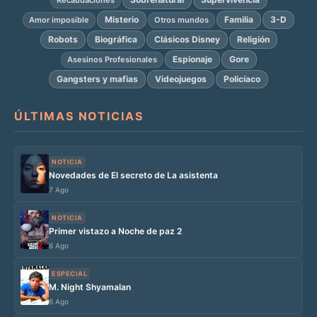
Misterio
Familia
3-D
Amor imposible
Otros mundos
Robots
Biográfica
Clásicos Disney
Religión
Espionaje
Gore
Asesinos Profesionales
Gangsters y mafias
Videojuegos
Policíaco
ÚLTIMAS NOTICIAS
NOTICIA
Novedades de El secreto de La asistenta
7 Ago
NOTICIA
Primer vistazo a Noche de paz 2
6 Ago
ESPECIAL
M. Night Shyamalan
6 Ago