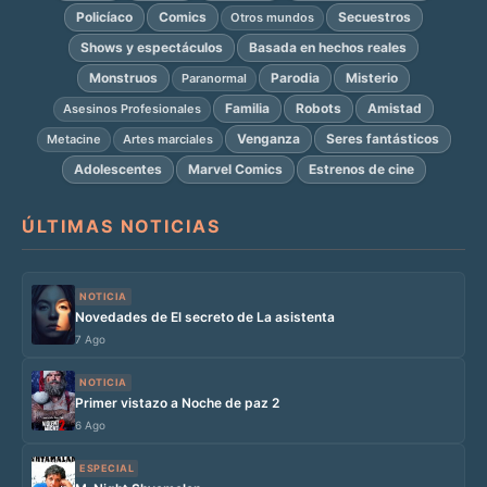
Policíaco
Comics
Secuestros
Otros mundos
Shows y espectáculos
Basada en hechos reales
Monstruos
Parodia
Misterio
Paranormal
Familia
Robots
Amistad
Asesinos Profesionales
Venganza
Seres fantásticos
Metacine
Artes marciales
Adolescentes
Marvel Comics
Estrenos de cine
ÚLTIMAS NOTICIAS
NOTICIA
Novedades de El secreto de La asistenta
7 Ago
NOTICIA
Primer vistazo a Noche de paz 2
6 Ago
ESPECIAL