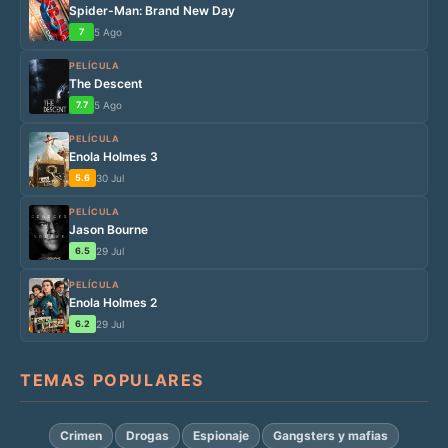
Spider-Man: Brand New Day
7
5 Ago
PELÍCULA
The Descent
7.7
5 Ago
PELÍCULA
Enola Holmes 3
5.6
30 Jul
PELÍCULA
Jason Bourne
6.5
29 Jul
PELÍCULA
Enola Holmes 2
6.2
29 Jul
TEMAS POPULARES
Crimen
Drogas
Espionaje
Gangsters y mafias