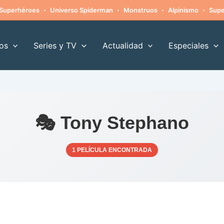
·
·
·
·
Superhéroes
Universo Spiderman
Monstruos
Alpinismo
Supe
os
Series y TV
Actualidad
Especiales
🎭 Tony Stephano
1 PELÍCULA ENCONTRADA