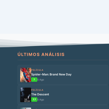
ÚLTIMOS ANÁLISIS
PELÍCULA
Spider-Man: Brand New Day
7
5 Ago
PELÍCULA
The Descent
7.7
5 Ago