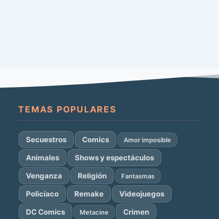
TEMAS POPULARES
Secuestros
Comics
Amor imposible
Animales
Shows y espectáculos
Venganza
Religión
Fantasmas
Policíaco
Remake
Videojuegos
DC Comics
Crimen
Metacine