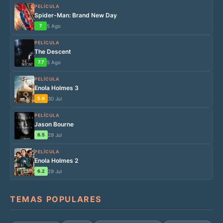
PELÍCULA
Spider-Man: Brand New Day
7
5 Ago
PELÍCULA
The Descent
7.7
5 Ago
PELÍCULA
Enola Holmes 3
5.6
30 Jul
PELÍCULA
Jason Bourne
6.5
29 Jul
PELÍCULA
Enola Holmes 2
6.2
29 Jul
TEMAS POPULARES