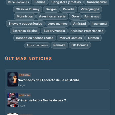
Familia
Gangsters y mafias
Sobrenatural
Recaudaciones
Clásicos Disney
Drogas
Parodia
Videojuegos
Monstruos
Asesinos en serie
Gore
Fantasmas
Shows y espectáculos
Amistad
Otros mundos
Paranormal
Estrenos de cine
Supervivencia
Asesinos Profesionales
Basada en hechos reales
Marvel Comics
Crimen
Remake
DC Comics
Artes marciales
ÚLTIMAS NOTICIAS
NOTICIA
Novedades de El secreto de La asistenta
7 Ago
NOTICIA
Primer vistazo a Noche de paz 2
6 Ago