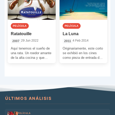
PELÍCULA
PELÍCULA
Ratatouille
La Luna
29 Jun 2022
4 Feb 2014
2007
2011
Aquí tenemos el sueño de
Originariamente, este corto
una rata. Un roedor amante
se exhibió en los cines
de la alta cocina y que
como pieza de entrada del
quisiera poder cocinar en
film de Disney-Pixar, ‘Brave
[…]
(Indomable)’. Lo curioso
[…]
ÚLTIMOS ANÁLISIS
PELÍCULA