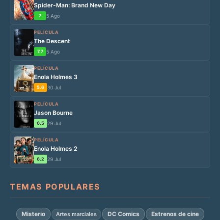
Spider-Man: Brand New Day
7
5 Ago
PELÍCULA
The Descent
7.7
5 Ago
PELÍCULA
Enola Holmes 3
5.6
30 Jul
PELÍCULA
Jason Bourne
6.5
29 Jul
PELÍCULA
Enola Holmes 2
6.2
29 Jul
TEMAS POPULARES
Misterio
DC Comics
Estrenos de cine
Artes marciales