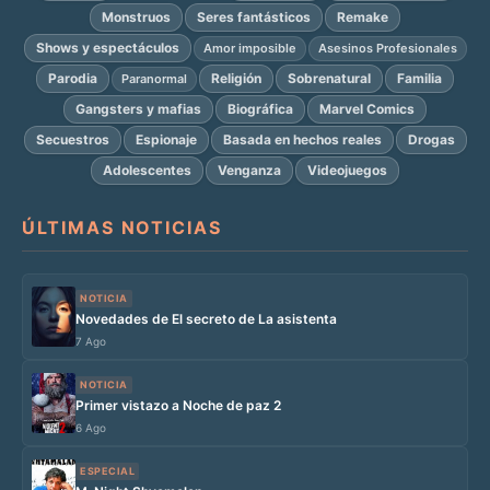
Monstruos
Seres fantásticos
Remake
Shows y espectáculos
Amor imposible
Asesinos Profesionales
Parodia
Religión
Sobrenatural
Familia
Paranormal
Gangsters y mafias
Biográfica
Marvel Comics
Secuestros
Espionaje
Basada en hechos reales
Drogas
Adolescentes
Venganza
Videojuegos
ÚLTIMAS NOTICIAS
NOTICIA
Novedades de El secreto de La asistenta
7 Ago
NOTICIA
Primer vistazo a Noche de paz 2
6 Ago
ESPECIAL