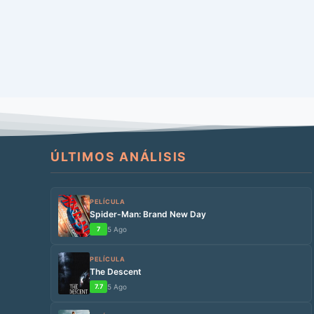
ÚLTIMOS ANÁLISIS
PELÍCULA
Spider-Man: Brand New Day
7
5 Ago
PELÍCULA
The Descent
7.7
5 Ago