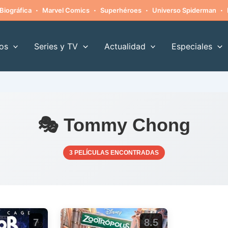
·
·
·
·
Biográfica
Marvel Comics
Superhéroes
Universo Spiderman
os
Series y TV
Actualidad
Especiales
🎭 Tommy Chong
3 PELÍCULAS ENCONTRADAS
7
8.5