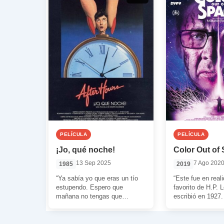
PELÍCULA
PELÍCULA
¡Jo, qué noche!
Color Out of
13 Sep 2025
7 Ago 202
1985
2019
“Ya sabía yo que eras un tío
“Este fue en reali
estupendo. Espero que
favorito de H.P. L
mañana no tengas que
escribió en 1927
madrugar y eso. Porque eres
responsabilidad 
alguien […]