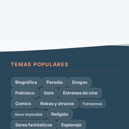
TEMAS POPULARES
Biográfica
Parodia
Drogas
Policíaco
Gore
Estrenos de cine
Comics
Robos y atracos
Fantasmas
Religión
Amor imposible
Seres fantásticos
Espionaje