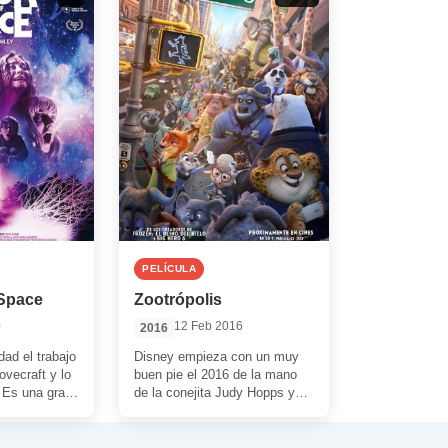
PELÍCULA
 Space
Zootrópolis
0
12 Feb 2016
2016
dad el trabajo
Disney empieza con un muy
ovecraft y lo
buen pie el 2016 de la mano
. Es una gran
de la conejita Judy Hopps y
para […]
del zorro […]