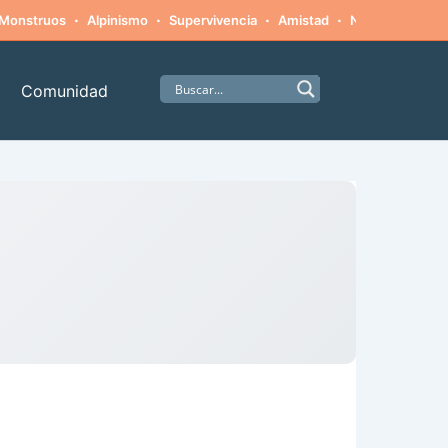
·
·
·
·
Monstruos
Alpinismo
Supervivencia
Amistad
Naturaleza hosti
Comunidad