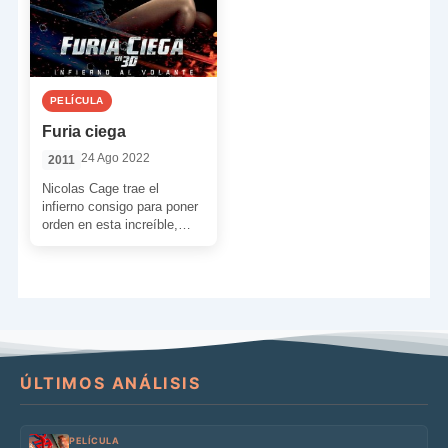
PELÍCULA
Furia ciega
24 Ago 2022
2011
Nicolas Cage trae el
infierno consigo para poner
orden en esta increíble,
extrema, bizarra, divertida y
flipante película rodada en
[…]
ÚLTIMOS ANÁLISIS
PELÍCULA