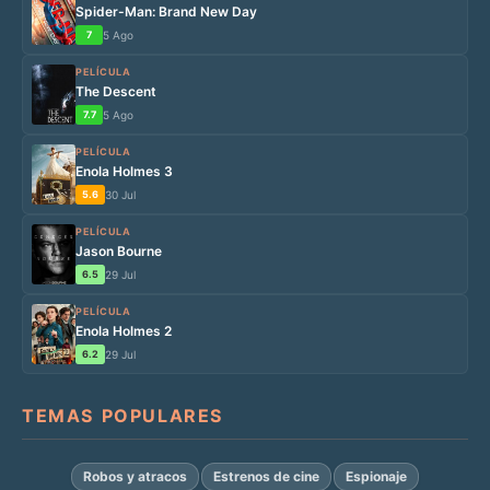
Spider-Man: Brand New Day
7
5 Ago
PELÍCULA
The Descent
7.7
5 Ago
PELÍCULA
Enola Holmes 3
5.6
30 Jul
PELÍCULA
Jason Bourne
6.5
29 Jul
PELÍCULA
Enola Holmes 2
6.2
29 Jul
TEMAS POPULARES
Robos y atracos
Estrenos de cine
Espionaje