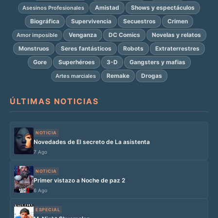
Amistad
Shows y espectáculos
Asesinos Profesionales
Biográfica
Supervivencia
Secuestros
Crimen
Venganza
DC Comics
Novelas y relatos
Amor imposible
Monstruos
Seres fantásticos
Robots
Extraterrestres
Gore
Superhéroes
3-D
Gangsters y mafias
Remake
Drogas
Artes marciales
ÚLTIMAS NOTICIAS
NOTICIA
Novedades de El secreto de La asistenta
7 Ago
NOTICIA
Primer vistazo a Noche de paz 2
6 Ago
ESPECIAL