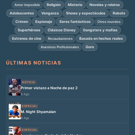
Religión
Misterio
Novelas y relatos
Amor imposible
Adolescentes
Venganza
Shows y espectáculos
Robots
Crimen
Espionaje
Seres fantásticos
Otros mundos
Superhéroes
Clásicos Disney
Gangsters y mafias
Estrenos de cine
Basada en hechos reales
Recaudaciones
Gore
Asesinos Profesionales
ÚLTIMAS NOTICIAS
NOTICIA
Primer vistazo a Noche de paz 2
6 Ago
ESPECIAL
M. Night Shyamalan
6 Ago
ESPECIAL