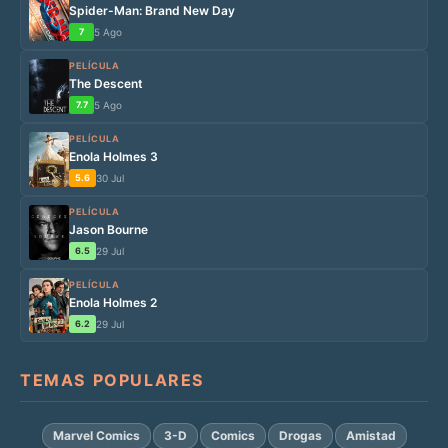
Spider-Man: Brand New Day
7
5 Ago
PELÍCULA
The Descent
7.7
5 Ago
PELÍCULA
Enola Holmes 3
5.6
30 Jul
PELÍCULA
Jason Bourne
6.5
29 Jul
PELÍCULA
Enola Holmes 2
6.2
29 Jul
TEMAS POPULARES
Marvel Comics
3-D
Comics
Drogas
Amistad