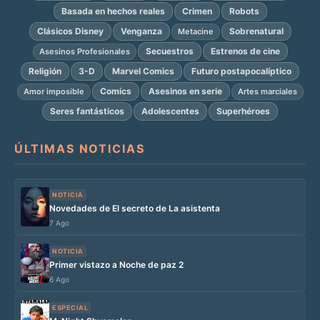
Basada en hechos reales
Crimen
Robots
Clásicos Disney
Venganza
Sobrenatural
Metacine
Secuestros
Estrenos de cine
Asesinos Profesionales
Religión
3-D
Marvel Comics
Futuro postapocalíptico
Comics
Asesinos en serie
Amor imposible
Artes marciales
Seres fantásticos
Adolescentes
Superhéroes
ÚLTIMAS NOTICIAS
NOTICIA
Novedades de El secreto de La asistenta
7 Ago
NOTICIA
Primer vistazo a Noche de paz 2
6 Ago
ESPECIAL