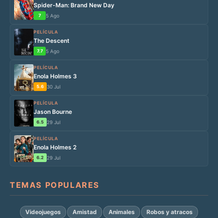
Spider-Man: Brand New Day
7
5 Ago
PELÍCULA
The Descent
7.7
5 Ago
PELÍCULA
Enola Holmes 3
5.6
30 Jul
PELÍCULA
Jason Bourne
6.5
29 Jul
PELÍCULA
Enola Holmes 2
6.2
29 Jul
TEMAS POPULARES
Videojuegos
Amistad
Animales
Robos y atracos