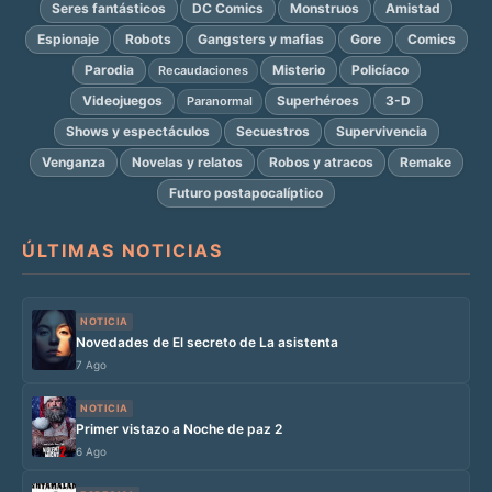
Seres fantásticos
DC Comics
Monstruos
Amistad
Espionaje
Robots
Gangsters y mafias
Gore
Comics
Parodia
Misterio
Policíaco
Recaudaciones
Videojuegos
Superhéroes
3-D
Paranormal
Shows y espectáculos
Secuestros
Supervivencia
Venganza
Novelas y relatos
Robos y atracos
Remake
Futuro postapocalíptico
ÚLTIMAS NOTICIAS
NOTICIA
Novedades de El secreto de La asistenta
7 Ago
NOTICIA
Primer vistazo a Noche de paz 2
6 Ago