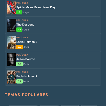
PELÍCULA
Spider-Man: Brand New Day
7
5 Ago
PELÍCULA
The Descent
7.7
5 Ago
PELÍCULA
Enola Holmes 3
5.6
30 Jul
PELÍCULA
Jason Bourne
6.5
29 Jul
PELÍCULA
Enola Holmes 2
6.2
29 Jul
TEMAS POPULARES