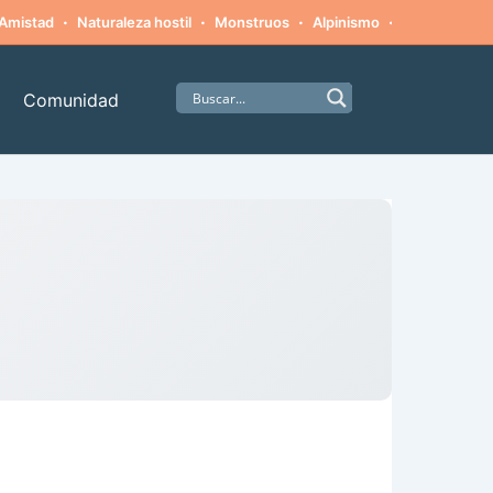
·
·
·
·
Amistad
Naturaleza hostil
Monstruos
Alpinismo
Supervivenci
Comunidad