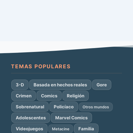
TEMAS POPULARES
3-D
Basada en hechos reales
Gore
Crimen
Comics
Religión
Sobrenatural
Policíaco
Otros mundos
Adolescentes
Marvel Comics
Videojuegos
Familia
Metacine