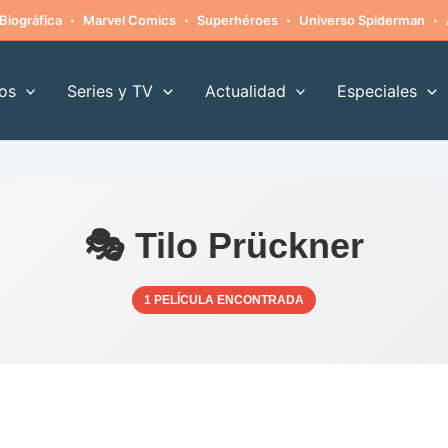
·
·
·
·
Biográfica
Marvel Comics
Superhéroes
Universo Spiderman
os
Series y TV
Actualidad
Especiales
🎭 Tilo Prückner
1 PELÍCULA ENCONTRADA