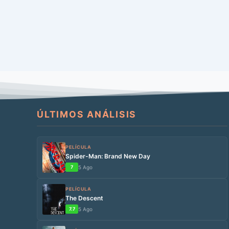
ÚLTIMOS ANÁLISIS
PELÍCULA
Spider-Man: Brand New Day
7
5 Ago
PELÍCULA
The Descent
7.7
5 Ago