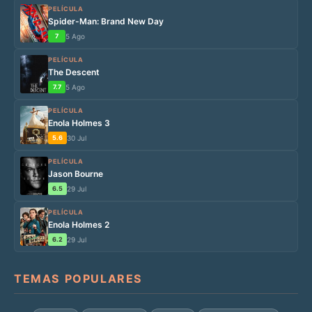
PELÍCULA
Spider-Man: Brand New Day
7
5 Ago
PELÍCULA
The Descent
7.7
5 Ago
PELÍCULA
Enola Holmes 3
5.6
30 Jul
PELÍCULA
Jason Bourne
6.5
29 Jul
PELÍCULA
Enola Holmes 2
6.2
29 Jul
TEMAS POPULARES