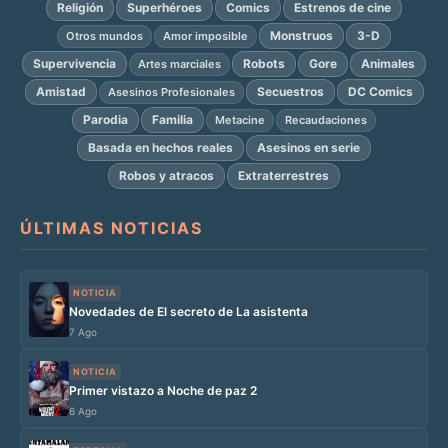
Religión
Superhéroes
Comics
Estrenos de cine
Monstruos
3-D
Otros mundos
Amor imposible
Supervivencia
Robots
Gore
Animales
Artes marciales
Amistad
Secuestros
DC Comics
Asesinos Profesionales
Parodia
Familia
Metacine
Recaudaciones
Basada en hechos reales
Asesinos en serie
Robos y atracos
Extraterrestres
ÚLTIMAS NOTICIAS
NOTICIA
Novedades de El secreto de La asistenta
7 Ago
NOTICIA
Primer vistazo a Noche de paz 2
6 Ago