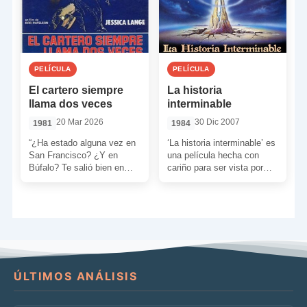
PELÍCULA
PELÍCULA
El cartero siempre
La historia
llama dos veces
interminable
20 Mar 2026
30 Dic 2007
1981
1984
“¿Ha estado alguna vez en
‘La historia interminable’ es
San Francisco? ¿Y en
una película hecha con
Búfalo? Te salió bien en
cariño para ser vista por
Búfalo. En Wichita robo a
toda la familia, y que
mano […]
demuestra que […]
ÚLTIMOS ANÁLISIS