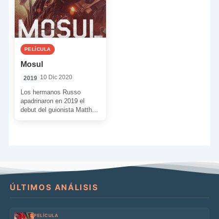
PELÍCULA
Mosul
10 Dic 2020
2019
Los hermanos Russo
apadrinaron en 2019 el
debut del guionista Matthew
Michael Carnahan detrás de
las cámaras. Hablamos de
un […]
ÚLTIMOS ANÁLISIS
PELÍCULA