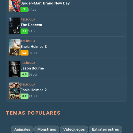
Spider-Man: Brand New Day
7
5 Ago
PELÍCULA
The Descent
7.7
5 Ago
PELÍCULA
Enola Holmes 3
5.6
30 Jul
PELÍCULA
Jason Bourne
6.5
29 Jul
PELÍCULA
Enola Holmes 2
6.2
29 Jul
TEMAS POPULARES
Animales
Monstruos
Videojuegos
Extraterrestres