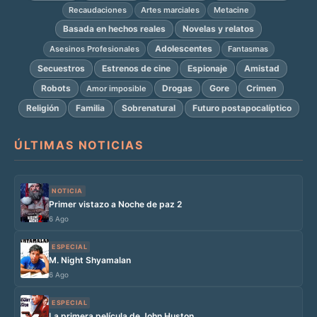
Recaudaciones
Artes marciales
Metacine
Basada en hechos reales
Novelas y relatos
Adolescentes
Asesinos Profesionales
Fantasmas
Secuestros
Estrenos de cine
Espionaje
Amistad
Robots
Drogas
Gore
Crimen
Amor imposible
Religión
Familia
Sobrenatural
Futuro postapocalíptico
ÚLTIMAS NOTICIAS
NOTICIA
Primer vistazo a Noche de paz 2
6 Ago
ESPECIAL
M. Night Shyamalan
6 Ago
ESPECIAL
La primera película de John Huston