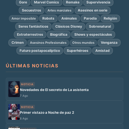
Gore
Marvel Comics
Remake
Supervivencia
Secuestros
Asesinos en serie
Artes marciales
Robots
Animales
Parodia
Religión
Amor imposible
Seres fantásticos
Clásicos Disney
Sobrenatural
Extraterrestres
Biográfica
Shows y espectáculos
Crimen
Venganza
Asesinos Profesionales
Otros mundos
Futuro postapocalíptico
Superhéroes
Amistad
ÚLTIMAS NOTICIAS
NOTICIA
Novedades de El secreto de La asistenta
7 Ago
NOTICIA
Primer vistazo a Noche de paz 2
6 Ago