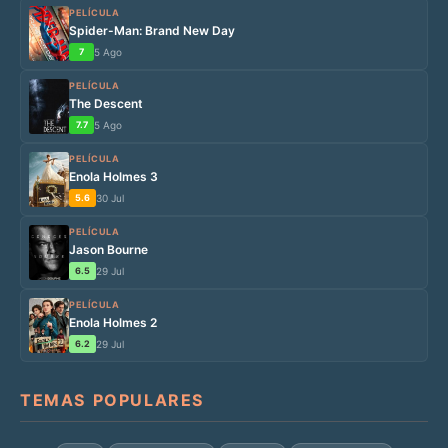
PELÍCULA
Spider-Man: Brand New Day
7
5 Ago
PELÍCULA
The Descent
7.7
5 Ago
PELÍCULA
Enola Holmes 3
5.6
30 Jul
PELÍCULA
Jason Bourne
6.5
29 Jul
PELÍCULA
Enola Holmes 2
6.2
29 Jul
TEMAS POPULARES