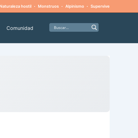
·
·
·
·
Naturaleza hostil
Monstruos
Alpinismo
Supervivencia
Amista
Comunidad