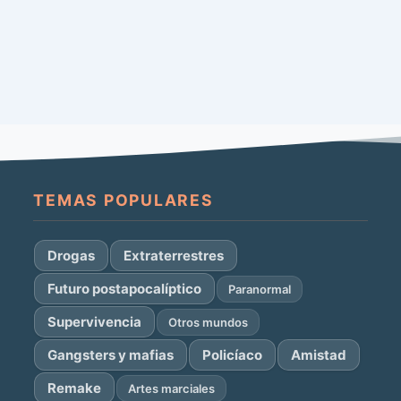
TEMAS POPULARES
Drogas
Extraterrestres
Futuro postapocalíptico
Paranormal
Supervivencia
Otros mundos
Gangsters y mafias
Policíaco
Amistad
Remake
Artes marciales