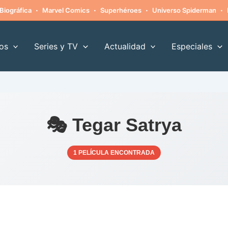
·
·
·
·
Biográfica
Marvel Comics
Superhéroes
Universo Spiderman
os
Series y TV
Actualidad
Especiales
🎭 Tegar Satrya
1 PELÍCULA ENCONTRADA