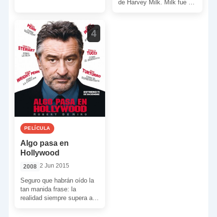
perfecta máquina de matar.
de Harvey Milk. Milk fue el
Es tiempo de […]
primer concejal de […]
4
PELÍCULA
Algo pasa en
Hollywood
2 Jun 2015
2008
Seguro que habrán oído la
tan manida frase: la
realidad siempre supera a
la ficción. Pues de eso va
el […]