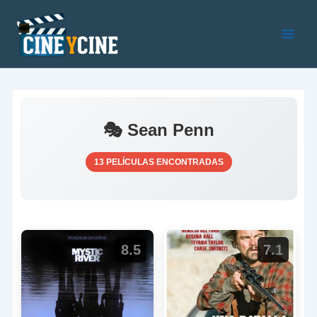
Ir
al
contenido
Main
Men
🎭 Sean Penn
13 PELÍCULAS ENCONTRADAS
8.5
7.1