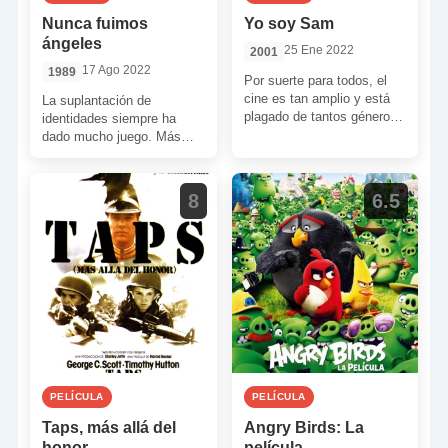
Nunca fuimos
Yo soy Sam
ángeles
25 Ene 2022
2001
17 Ago 2022
1989
Por suerte para todos, el
cine es tan amplio y está
La suplantación de
plagado de tantos géneros
identidades siempre ha
que siempre existe una
dado mucho juego. Más
película […]
aún cuando esta tiene que
ver con instituciones, a
priori, […]
8
6.5
PELÍCULA
PELÍCULA
Taps, más allá del
Angry Birds: La
honor
película