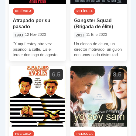
PELÍCULA
PELÍCULA
Atrapado por su
Gangster Squad
pasado
(Brigada de élite)
12 Nov 2023
11 Ene 2023
1993
2013
“Y aquí estoy otra vez
Un elenco de altura, un
pisando la calle. Es el
director motivado, un guión
tercer domingo de agosto.
con unos nada disimulados
Un veterano volviendo a
ecos al clásico de Brian De
visitar el […]
Palma […]
6.5
8.5
PELÍCULA
PELÍCULA