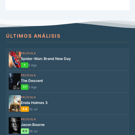
ÚLTIMOS ANÁLISIS
PELÍCULA
Spider-Man: Brand New Day
7
5 Ago
PELÍCULA
The Descent
7.7
5 Ago
PELÍCULA
Enola Holmes 3
5.6
30 Jul
PELÍCULA
Jason Bourne
6.5
29 Jul