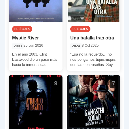
PELÍCULA
PELÍCULA
Mystic River
Una batalla tras otra
25 Jun 2026
8 Oct 2025
2003
2024
En el año 2003, Clint
“Esa no la recuerdo… no
Eastwood dio un paso más
nos pongamos tiquismiquis
hacia la inmortalidad
con las contraseñas. Soy
filmando un tremendo
Bob Ferguson. Estaba en el
drama criminal ambientado
75 francés. Steve […]
en […]
9
7