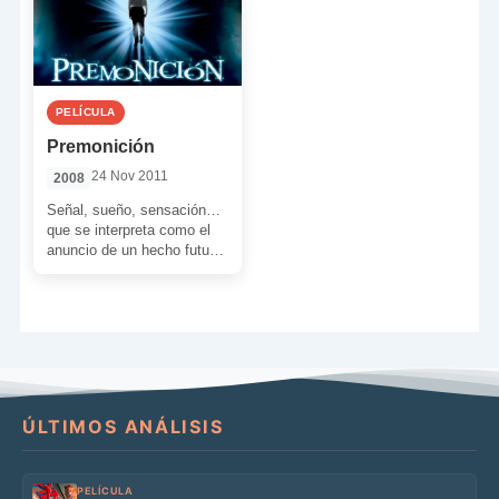
PELÍCULA
Premonición
24 Nov 2011
2008
Señal, sueño, sensación…
que se interpreta como el
anuncio de un hecho futuro.
También puede ser la
adivinación de los […]
ÚLTIMOS ANÁLISIS
PELÍCULA