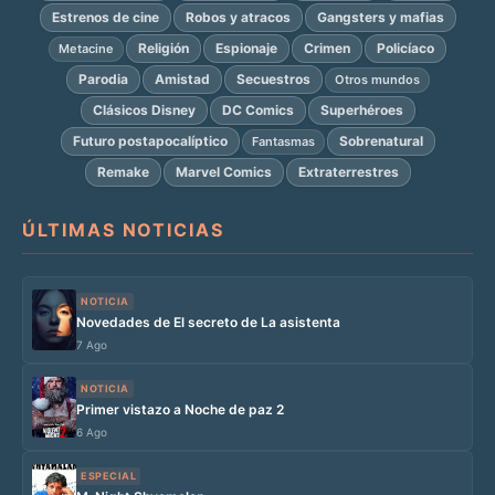
Estrenos de cine
Robos y atracos
Gangsters y mafias
Religión
Espionaje
Crimen
Policíaco
Metacine
Parodia
Amistad
Secuestros
Otros mundos
Clásicos Disney
DC Comics
Superhéroes
Futuro postapocalíptico
Sobrenatural
Fantasmas
Remake
Marvel Comics
Extraterrestres
ÚLTIMAS NOTICIAS
NOTICIA
Novedades de El secreto de La asistenta
7 Ago
NOTICIA
Primer vistazo a Noche de paz 2
6 Ago
ESPECIAL