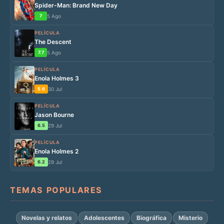
Spider-Man: Brand New Day
7
5 Ago
PELÍCULA
The Descent
7.7
5 Ago
PELÍCULA
Enola Holmes 3
5.6
30 Jul
PELÍCULA
Jason Bourne
6.5
29 Jul
PELÍCULA
Enola Holmes 2
6.2
29 Jul
TEMAS POPULARES
Novelas y relatos
Adolescentes
Biográfica
Misterio