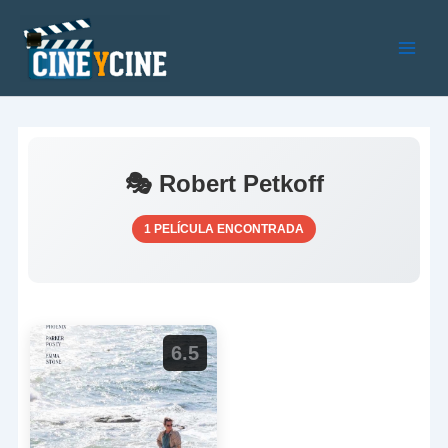
Ir
al
contenido
Main
Men
🎭 Robert Petkoff
1 PELÍCULA ENCONTRADA
6.5