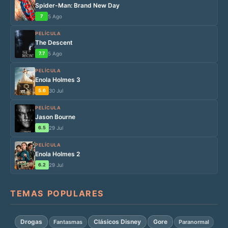
Spider-Man: Brand New Day
7
5 Ago
PELÍCULA
The Descent
7.7
5 Ago
PELÍCULA
Enola Holmes 3
5.6
30 Jul
PELÍCULA
Jason Bourne
6.5
29 Jul
PELÍCULA
Enola Holmes 2
6.2
29 Jul
TEMAS POPULARES
Drogas
Clásicos Disney
Gore
Fantasmas
Paranormal