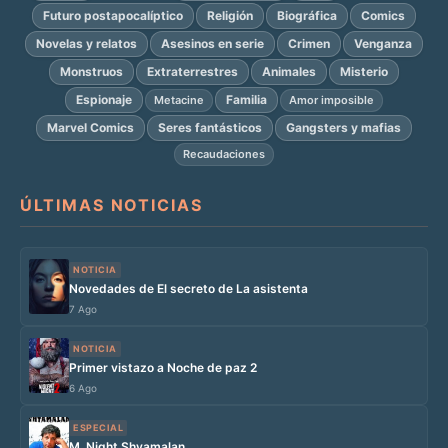
Futuro postapocalíptico
Religión
Biográfica
Comics
Novelas y relatos
Asesinos en serie
Crimen
Venganza
Monstruos
Extraterrestres
Animales
Misterio
Espionaje
Familia
Metacine
Amor imposible
Marvel Comics
Seres fantásticos
Gangsters y mafias
Recaudaciones
ÚLTIMAS NOTICIAS
NOTICIA
Novedades de El secreto de La asistenta
7 Ago
NOTICIA
Primer vistazo a Noche de paz 2
6 Ago
ESPECIAL
M. Night Shyamalan