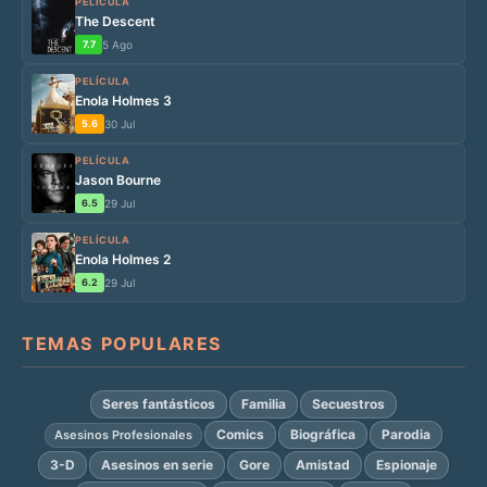
PELÍCULA
The Descent
7.7
5 Ago
PELÍCULA
Enola Holmes 3
5.6
30 Jul
PELÍCULA
Jason Bourne
6.5
29 Jul
PELÍCULA
Enola Holmes 2
6.2
29 Jul
TEMAS POPULARES
Seres fantásticos
Familia
Secuestros
Comics
Biográfica
Parodia
Asesinos Profesionales
3-D
Asesinos en serie
Gore
Amistad
Espionaje