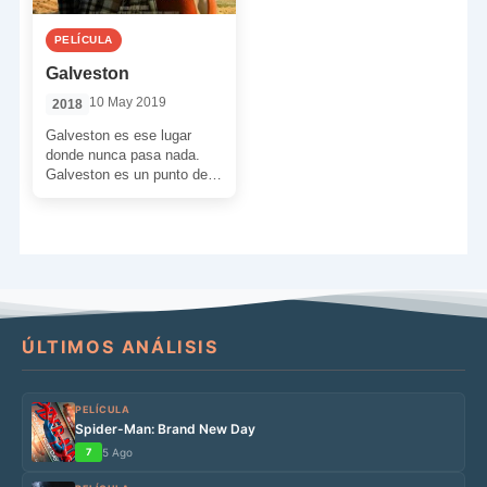
PELÍCULA
Galveston
10 May 2019
2018
Galveston es ese lugar
donde nunca pasa nada.
Galveston es un punto de
partida y un punto y final. A
[…]
ÚLTIMOS ANÁLISIS
PELÍCULA
Spider-Man: Brand New Day
7
5 Ago