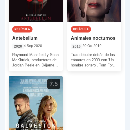
PELÍCULA
PELÍCULA
Antebellum
Animales nocturnos
4 Sep 2020
20 Oct 2019
2020
2016
Raymond Mansfield y Sean
Tras debutar detrás de las
McKittrick, productores de
cámaras en 2009 con ‘Un
Jordan Peele en ‘Déjame
hombre soltero’, Tom Ford
salir’ (2017) y ‘Nosotros’
vuelve a apoyarse en otra
(2019), apadrinan ahora a
novela […]
Gerard […]
7.5