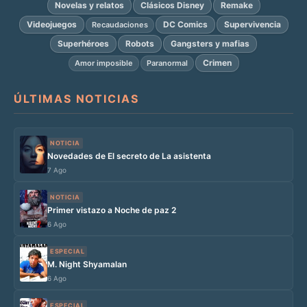
Novelas y relatos
Clásicos Disney
Remake
Videojuegos
DC Comics
Supervivencia
Recaudaciones
Superhéroes
Robots
Gangsters y mafias
Crimen
Amor imposible
Paranormal
ÚLTIMAS NOTICIAS
NOTICIA
Novedades de El secreto de La asistenta
7 Ago
NOTICIA
Primer vistazo a Noche de paz 2
6 Ago
ESPECIAL
M. Night Shyamalan
6 Ago
ESPECIAL