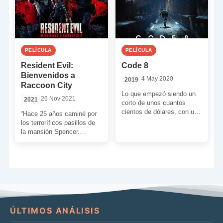
PELÍCULA
PELÍCULA
Resident Evil:
Code 8
Bienvenidos a
4 May 2020
2019
Raccoon City
Lo que empezó siendo un
26 Nov 2021
2021
corto de unos cuantos
cientos de dólares, con una
“Hace 25 años caminé por
idea ciertamente original,
los terroríficos pasillos de
se convirtió en […]
la mansión Spencer.
Después pasé una lluviosa
noche en las inmediaciones
[…]
ÚLTIMOS ANÁLISIS