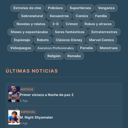
Estrenos de cine
Policíaco
Superhéroes
Venganza
Sobrenatural
Secuestros
Comics
Familia
Novelas y relatos
3-D
Crimen
Robos y atracos
Shows y espectáculos
Seres fantásticos
Extraterrestres
Espionaje
Robots
Clásicos Disney
Marvel Comics
Videojuegos
Parodia
Monstruos
Asesinos Profesionales
Religión
Remake
ÚLTIMAS NOTICIAS
NOTICIA
Primer vistazo a Noche de paz 2
6 Ago
ESPECIAL
M. Night Shyamalan
6 Ago