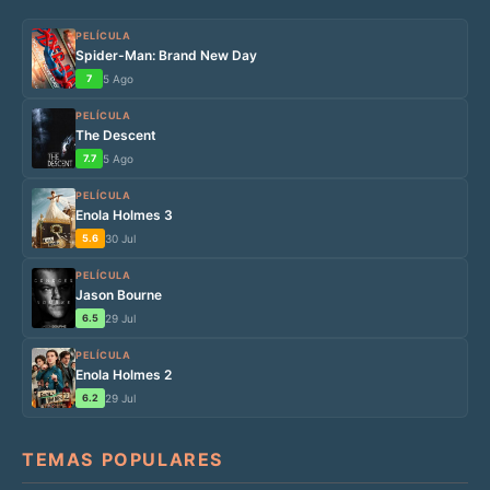
PELÍCULA
Spider-Man: Brand New Day
7
5 Ago
PELÍCULA
The Descent
7.7
5 Ago
PELÍCULA
Enola Holmes 3
5.6
30 Jul
PELÍCULA
Jason Bourne
6.5
29 Jul
PELÍCULA
Enola Holmes 2
6.2
29 Jul
TEMAS POPULARES