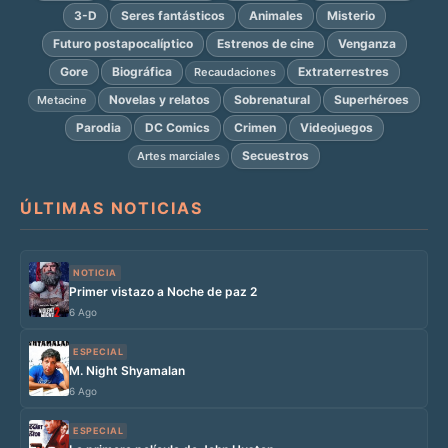
3-D
Seres fantásticos
Animales
Misterio
Futuro postapocalíptico
Estrenos de cine
Venganza
Gore
Biográfica
Extraterrestres
Recaudaciones
Novelas y relatos
Sobrenatural
Superhéroes
Metacine
Parodia
DC Comics
Crimen
Videojuegos
Secuestros
Artes marciales
ÚLTIMAS NOTICIAS
NOTICIA
Primer vistazo a Noche de paz 2
6 Ago
ESPECIAL
M. Night Shyamalan
6 Ago
ESPECIAL