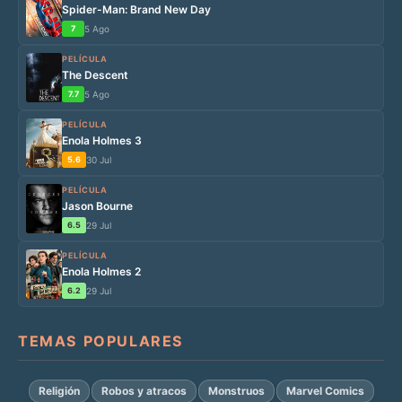
Spider-Man: Brand New Day
7
5 Ago
PELÍCULA
The Descent
7.7
5 Ago
PELÍCULA
Enola Holmes 3
5.6
30 Jul
PELÍCULA
Jason Bourne
6.5
29 Jul
PELÍCULA
Enola Holmes 2
6.2
29 Jul
TEMAS POPULARES
Religión
Robos y atracos
Monstruos
Marvel Comics