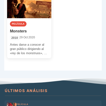
PELÍCULA
Monsters
29 Oct 2020
2010
Antes darse a conocer al
gran público dirigiendo al
«rey de los monstruos», el
director Gareth Edwards
debutó en el cine […]
ÚLTIMOS ANÁLISIS
PELÍCULA