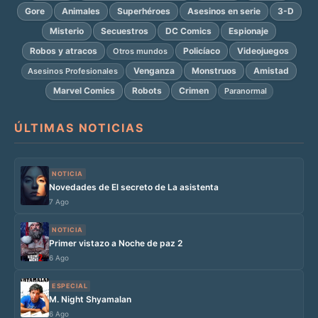
Gore
Animales
Superhéroes
Asesinos en serie
3-D
Misterio
Secuestros
DC Comics
Espionaje
Robos y atracos
Policíaco
Videojuegos
Otros mundos
Venganza
Monstruos
Amistad
Asesinos Profesionales
Marvel Comics
Robots
Crimen
Paranormal
ÚLTIMAS NOTICIAS
NOTICIA
Novedades de El secreto de La asistenta
7 Ago
NOTICIA
Primer vistazo a Noche de paz 2
6 Ago
ESPECIAL
M. Night Shyamalan
6 Ago