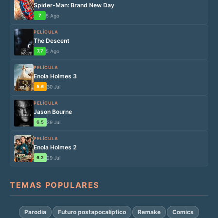
Spider-Man: Brand New Day
7
5 Ago
PELÍCULA
The Descent
7.7
5 Ago
PELÍCULA
Enola Holmes 3
5.6
30 Jul
PELÍCULA
Jason Bourne
6.5
29 Jul
PELÍCULA
Enola Holmes 2
6.2
29 Jul
TEMAS POPULARES
Parodia
Futuro postapocalíptico
Remake
Comics