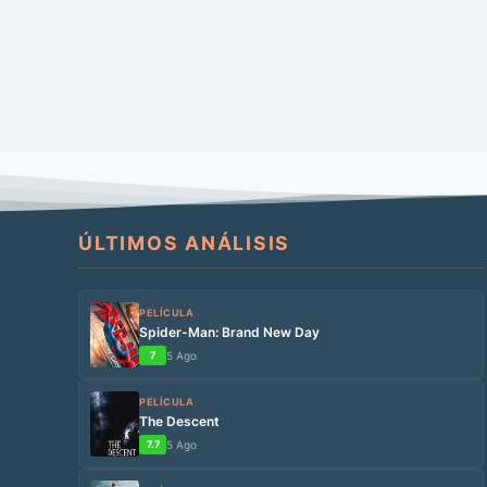
ÚLTIMOS ANÁLISIS
PELÍCULA
Spider-Man: Brand New Day
7
5 Ago
PELÍCULA
The Descent
7.7
5 Ago