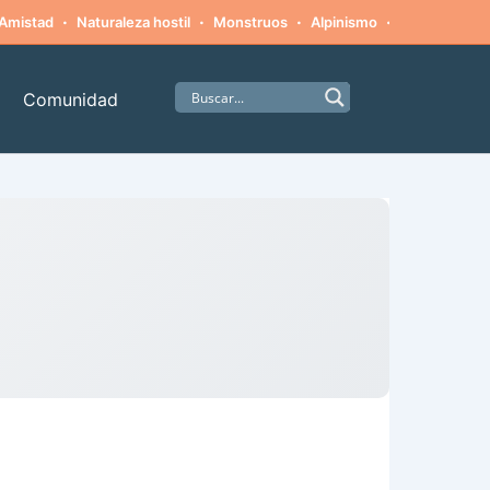
·
·
·
·
Amistad
Naturaleza hostil
Monstruos
Alpinismo
Supervivenci
Comunidad