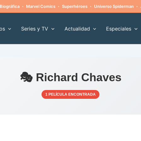
·
·
·
·
Biográfica
Marvel Comics
Superhéroes
Universo Spiderman
os
Series y TV
Actualidad
Especiales
🎭 Richard Chaves
1 PELÍCULA ENCONTRADA