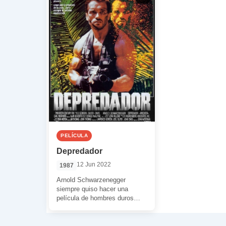
PELÍCULA
Depredador
12 Jun 2022
1987
Arnold Schwarzenegger
siempre quiso hacer una
película de hombres duros
enfrentados a una gran
amenaza que los pusiera en
jaque. […]