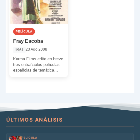
PELÍCULA
Fray Escoba
23 Ago 2008
1961
Karma Films edita en breve
tres entrañables películas
españolas de temática
religiosa, que supongo que
todos y todas en algún […]
ÚLTIMOS ANÁLISIS
PELÍCULA