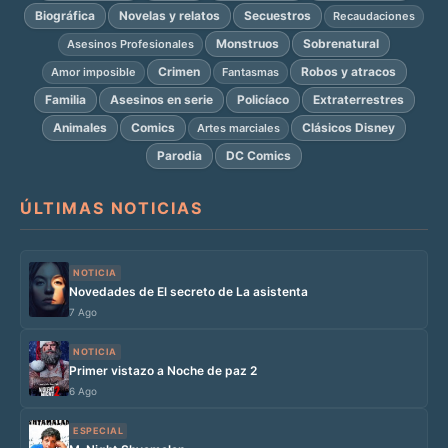
Biográfica
Novelas y relatos
Secuestros
Recaudaciones
Monstruos
Sobrenatural
Asesinos Profesionales
Crimen
Robos y atracos
Amor imposible
Fantasmas
Familia
Asesinos en serie
Policíaco
Extraterrestres
Animales
Comics
Clásicos Disney
Artes marciales
Parodia
DC Comics
ÚLTIMAS NOTICIAS
NOTICIA
Novedades de El secreto de La asistenta
7 Ago
NOTICIA
Primer vistazo a Noche de paz 2
6 Ago
ESPECIAL