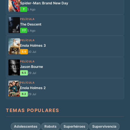
Spider-Man: Brand New Day
7
5 Ago
PELÍCULA
The Descent
7.7
5 Ago
PELÍCULA
Enola Holmes 3
5.6
30 Jul
PELÍCULA
Jason Bourne
6.5
29 Jul
PELÍCULA
Enola Holmes 2
6.2
29 Jul
TEMAS POPULARES
Adolescentes
Robots
Superhéroes
Supervivencia