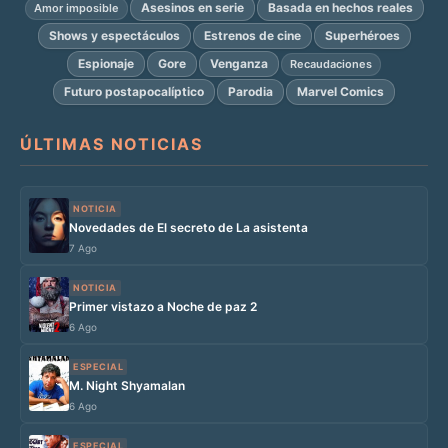
Asesinos en serie
Basada en hechos reales
Amor imposible
Shows y espectáculos
Estrenos de cine
Superhéroes
Espionaje
Gore
Venganza
Recaudaciones
Futuro postapocalíptico
Parodia
Marvel Comics
ÚLTIMAS NOTICIAS
NOTICIA
Novedades de El secreto de La asistenta
7 Ago
NOTICIA
Primer vistazo a Noche de paz 2
6 Ago
ESPECIAL
M. Night Shyamalan
6 Ago
ESPECIAL