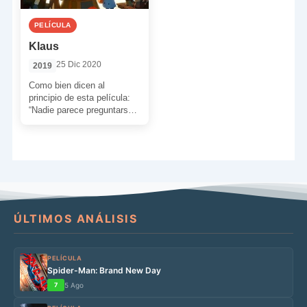
PELÍCULA
Klaus
25 Dic 2020
2019
Como bien dicen al
principio de esta película:
“Nadie parece preguntarse
cómo empezó todo este
tinglado”. Pues bien, hoy
vamos […]
ÚLTIMOS ANÁLISIS
PELÍCULA
Spider-Man: Brand New Day
7
5 Ago