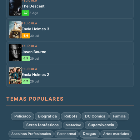
PELÍCULA
The Descent
7.7
5 Ago
PELÍCULA
Enola Holmes 3
5.6
30 Jul
PELÍCULA
Jason Bourne
6.5
29 Jul
PELÍCULA
Enola Holmes 2
6.2
29 Jul
TEMAS POPULARES
Policíaco
Biográfica
Robots
DC Comics
Familia
Seres fantásticos
Supervivencia
Metacine
Drogas
Asesinos Profesionales
Paranormal
Artes marciales