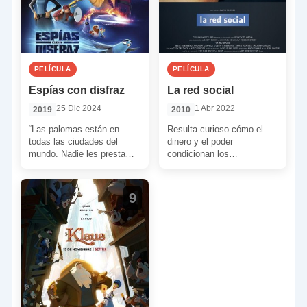
PELÍCULA
PELÍCULA
Espías con disfraz
La red social
25 Dic 2024
1 Abr 2022
2019
2010
“Las palomas están en
Resulta curioso cómo el
todas las ciudades del
dinero y el poder
mundo. Nadie les presta
condicionan los
atención. Nadie se da
comportamientos de las
cuenta de que están […]
personas. Y cómo, desde
ese condicionamiento,
9
olvidas […]