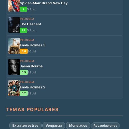
Spider-Man: Brand New Day
7
5 Ago
PELÍCULA
The Descent
7.7
5 Ago
PELÍCULA
Enola Holmes 3
5.6
30 Jul
PELÍCULA
Jason Bourne
6.5
29 Jul
PELÍCULA
Enola Holmes 2
6.2
29 Jul
TEMAS POPULARES
Extraterrestres
Venganza
Monstruos
Recaudaciones