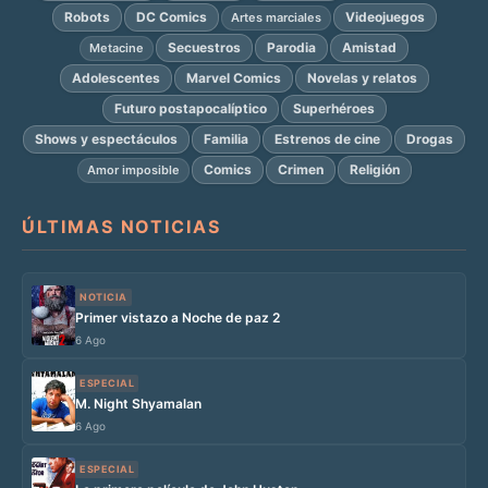
Robots
DC Comics
Videojuegos
Artes marciales
Secuestros
Parodia
Amistad
Metacine
Adolescentes
Marvel Comics
Novelas y relatos
Futuro postapocalíptico
Superhéroes
Shows y espectáculos
Familia
Estrenos de cine
Drogas
Comics
Crimen
Religión
Amor imposible
ÚLTIMAS NOTICIAS
NOTICIA
Primer vistazo a Noche de paz 2
6 Ago
ESPECIAL
M. Night Shyamalan
6 Ago
ESPECIAL