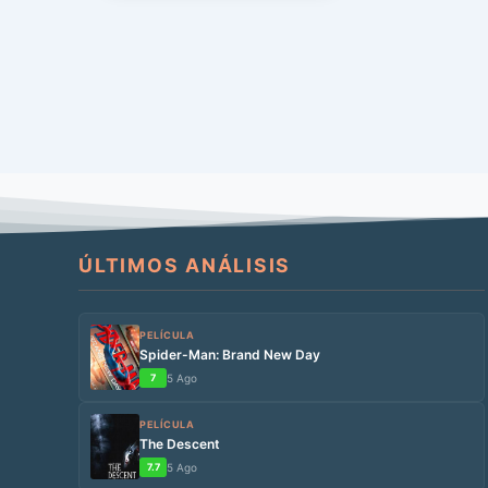
resquicios […]
ÚLTIMOS ANÁLISIS
PELÍCULA
Spider-Man: Brand New Day
7
5 Ago
PELÍCULA
The Descent
7.7
5 Ago