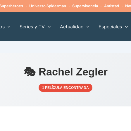
·
·
·
·
Superhéroes
Universo Spiderman
Supervivencia
Amistad
Nat
os
Series y TV
Actualidad
Especiales
🎭 Rachel Zegler
1 PELÍCULA ENCONTRADA