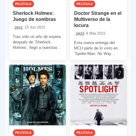
PELÍCULA
PELÍCULA
Sherlock Holmes:
Doctor Strange en el
Juego de sombras
Multiverso de la
locura
15 Jun 2022
2011
6 May 2022
2022
Tras sólo un año de espera
después de ‘Sherlock
Esta nueva entrega del
Holmes’, llegó a nuestras
MCU parte de lo visto en
pantallas la secuela. Si
‘Spider-Man: No Way
bien en la […]
Home’ (Jon Watts, 2021) y
en la […]
7
7
PELÍCULA
PELÍCULA