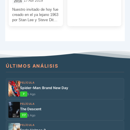
17 Abr 2019
2016
Nuestro invitado de hoy fue
creado en el ya lejano 1963
por Stan Lee y Steve Ditko.
Esto sucedió en […]
ÚLTIMOS ANÁLISIS
PELÍCULA
Spider-Man: Brand New Day
7
5 Ago
PELÍCULA
The Descent
7.7
5 Ago
PELÍCULA