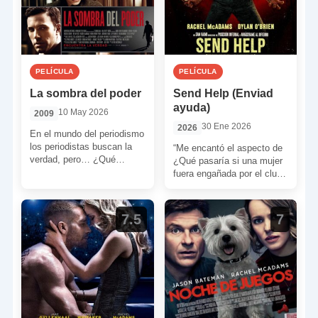
PELÍCULA
PELÍCULA
La sombra del poder
Send Help (Enviad
ayuda)
10 May 2026
2009
30 Ene 2026
2026
En el mundo del periodismo
los periodistas buscan la
“Me encantó el aspecto de
verdad, pero… ¿Qué
¿Qué pasaría si una mujer
pasaría si esa verdad fuera
fuera engañada por el club
tremendamente
de chicos en el trabajo, […]
vergonzosa? ¿Serían […]
7.5
7