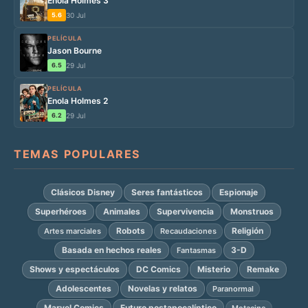
Enola Holmes 3
5.6
30 Jul
PELÍCULA
Jason Bourne
6.5
29 Jul
PELÍCULA
Enola Holmes 2
6.2
29 Jul
TEMAS POPULARES
Clásicos Disney
Seres fantásticos
Espionaje
Superhéroes
Animales
Supervivencia
Monstruos
Robots
Religión
Artes marciales
Recaudaciones
Basada en hechos reales
3-D
Fantasmas
Shows y espectáculos
DC Comics
Misterio
Remake
Adolescentes
Novelas y relatos
Paranormal
Marvel Comics
Futuro postapocalíptico
Metacine