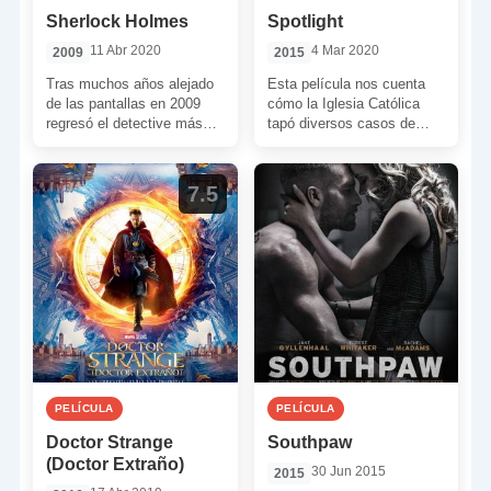
Sherlock Holmes
Spotlight
11 Abr 2020
4 Mar 2020
2009
2015
Tras muchos años alejado
Esta película nos cuenta
de las pantallas en 2009
cómo la Iglesia Católica
regresó el detective más
tapó diversos casos de
famoso del mundo, esta
abusos sexuales a
vez de la mano […]
menores. La cinta está
basada […]
7.5
PELÍCULA
PELÍCULA
Doctor Strange
Southpaw
(Doctor Extraño)
30 Jun 2015
2015