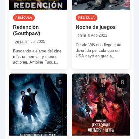
PELÍCULA
PELÍCULA
Redención
Noche de juegos
(Southpaw)
8 Ago 2022
2018
24 Jul 2025
2014
Desde WB nos llega esta
divertida película que en
Buscando alejarse del cine
USA cayó en gracia
más comercial, y menos
consiguiendo casi 70
actioner, Antoine Fuqua
millones de $ para […]
filmó este drama de
superación ambientando en
el mundo […]
6
8