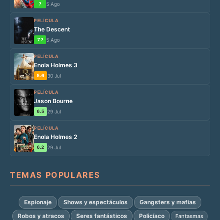
7
5 Ago
PELÍCULA
The Descent
7.7
5 Ago
PELÍCULA
Enola Holmes 3
5.6
30 Jul
PELÍCULA
Jason Bourne
6.5
29 Jul
PELÍCULA
Enola Holmes 2
6.2
29 Jul
TEMAS POPULARES
Espionaje
Shows y espectáculos
Gangsters y mafias
Robos y atracos
Seres fantásticos
Policíaco
Fantasmas