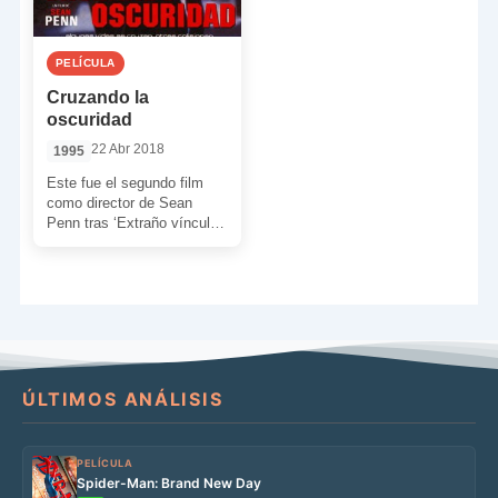
PELÍCULA
Cruzando la
oscuridad
22 Abr 2018
1995
Este fue el segundo film
como director de Sean
Penn tras ‘Extraño vínculo
de sangre’. Estamos ante
un intensísimo drama
humano, […]
ÚLTIMOS ANÁLISIS
PELÍCULA
Spider-Man: Brand New Day