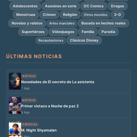
Adolescentes
Asesinos en serie
DC Comics
Drogas
Monstruos
Crimen
Religión
3-D
Otros mundos
Novelas y relatos
Basada en hechos reales
Artes marciales
Superhéroes
Videojuegos
Familia
Parodia
Clásicos Disney
Recaudaciones
ÚLTIMAS NOTICIAS
NOTICIA
Novedades de El secreto de La asistenta
7 Ago
NOTICIA
Primer vistazo a Noche de paz 2
6 Ago
ESPECIAL
M. Night Shyamalan
6 Ago