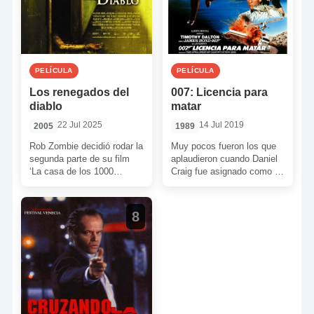
PELÍCULA
PELÍCULA
Los renegados del
007: Licencia para
diablo
matar
22 Jul 2025
14 Jul 2019
2005
1989
Rob Zombie decidió rodar la
Muy pocos fueron los que
segunda parte de su film
aplaudieron cuando Daniel
‘La casa de los 1000
Craig fue asignado como el
cadáveres’. En esta
nuevo James Bond. Le
secuela se […]
llamaron de todo […]
8