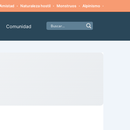
·
·
·
·
Amistad
Naturaleza hostil
Monstruos
Alpinismo
Supervivenci
Comunidad