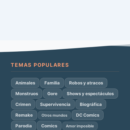
TEMAS POPULARES
Animales
Familia
Robos y atracos
Monstruos
Gore
Shows y espectáculos
Crimen
Supervivencia
Biográfica
Remake
DC Comics
Otros mundos
Parodia
Comics
Amor imposible