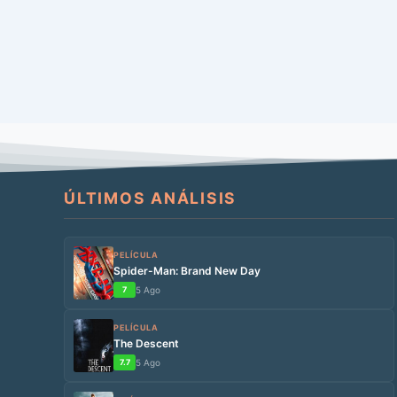
ÚLTIMOS ANÁLISIS
PELÍCULA
Spider-Man: Brand New Day
7
5 Ago
PELÍCULA
The Descent
7.7
5 Ago