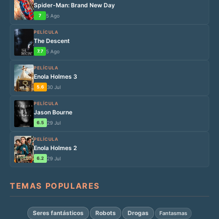
Spider-Man: Brand New Day
7
5 Ago
PELÍCULA
The Descent
7.7
5 Ago
PELÍCULA
Enola Holmes 3
5.6
30 Jul
PELÍCULA
Jason Bourne
6.5
29 Jul
PELÍCULA
Enola Holmes 2
6.2
29 Jul
TEMAS POPULARES
Seres fantásticos
Robots
Drogas
Fantasmas