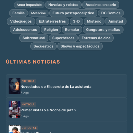
Novelas y relatos
Asesinos en serie
Amor imposible
Familia
Futuro postapocalíptico
DC Comics
Metacine
Videojuegos
Extraterrestres
3-D
Misterio
Amistad
Adolescentes
Religión
Remake
Gangsters y mafias
Sobrenatural
Superhéroes
Estrenos de cine
Secuestros
Shows y espectáculos
ÚLTIMAS NOTICIAS
NOTICIA
Novedades de El secreto de La asistenta
7 Ago
NOTICIA
Primer vistazo a Noche de paz 2
6 Ago
ESPECIAL