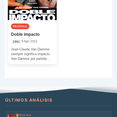
PELÍCULA
Doble impacto
9 Ago 2021
1991
Jean-Claude Van Damme
siempre significa impacto.
Van Damme por partida
doble. Dos hermanos
gemelos con un solo
objetivo: vengar la […]
ÚLTIMOS ANÁLISIS
PELÍCULA