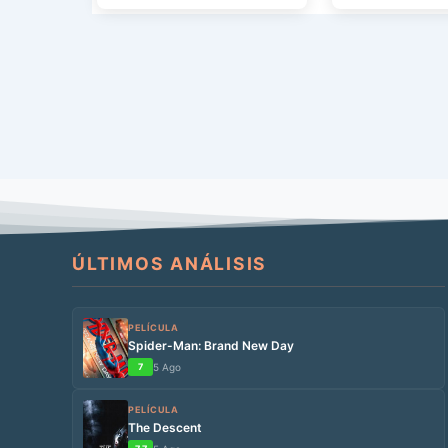
ÚLTIMOS ANÁLISIS
PELÍCULA
Spider-Man: Brand New Day
7
5 Ago
PELÍCULA
The Descent