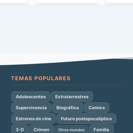
simpáticas historias con los
personajes de DC. […]
TEMAS POPULARES
Adolescentes
Extraterrestres
Supervivencia
Biográfica
Comics
Estrenos de cine
Futuro postapocalíptico
3-D
Crimen
Familia
Otros mundos