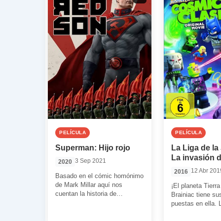
PELÍCULA
PELÍCULA
Superman: Hijo rojo
La Liga de la 
La invasión d
3 Sep 2021
2020
12 Abr 201
2016
Basado en el cómic homónimo
de Mark Millar aquí nos
¡El planeta Tierra
cuentan la historia de
Brainiac tiene su
Superman desde otra
puestas en ella. 
perspectiva: ¿Qué hubiera […]
Justicia lo tendr