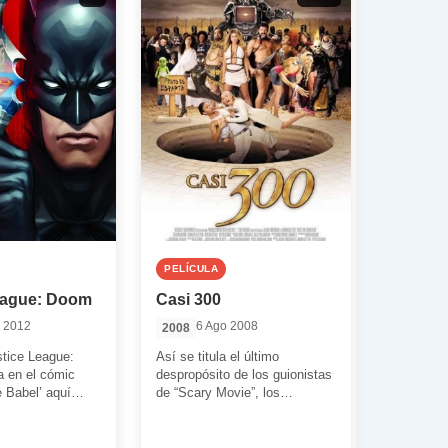
PELÍCULA
eague: Doom
Casi 300
 2012
6 Ago 2008
2008
stice League:
Así se titula el último
 en el cómic
despropósito de los guionistas
e Babel’ aquí
de “Scary Movie”, los
o cada miembro
descerebrados e inefables
Aaron Seltzer y Jason […]