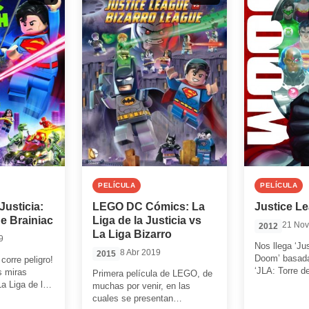
PELÍCULA
PELÍCULA
Justicia:
LEGO DC Cómics: La
Justice L
e Brainiac
Liga de la Justicia vs
21 Nov
2012
La Liga Bizarro
9
Nos llega ‘Ju
8 Abr 2019
2015
Doom’ basada
 corre peligro!
‘JLA: Torre d
s miras
Primera película de LEGO, de
veremos cóm
La Liga de la
muchas por venir, en las
de la […]
á muy […]
cuales se presentan