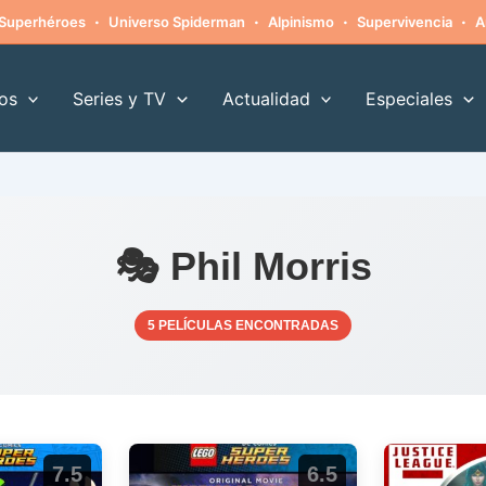
·
·
·
·
Superhéroes
Universo Spiderman
Alpinismo
Supervivencia
A
os
Series y TV
Actualidad
Especiales
🎭 Phil Morris
5 PELÍCULAS ENCONTRADAS
7.5
6.5