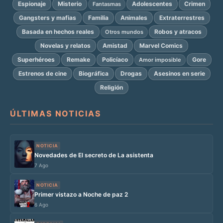
Espionaje
Misterio
Adolescentes
Crimen
Fantasmas
Gangsters y mafias
Familia
Animales
Extraterrestres
Basada en hechos reales
Robos y atracos
Otros mundos
Novelas y relatos
Amistad
Marvel Comics
Superhéroes
Remake
Policíaco
Gore
Amor imposible
Estrenos de cine
Biográfica
Drogas
Asesinos en serie
Religión
ÚLTIMAS NOTICIAS
NOTICIA
Novedades de El secreto de La asistenta
7 Ago
NOTICIA
Primer vistazo a Noche de paz 2
6 Ago