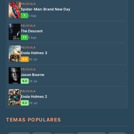
PELÍCULA
Spider-Man: Brand New Day
7
5 Ago
PELÍCULA
The Descent
7.7
5 Ago
PELÍCULA
Enola Holmes 3
5.6
30 Jul
PELÍCULA
Jason Bourne
6.5
29 Jul
PELÍCULA
Enola Holmes 2
6.2
29 Jul
TEMAS POPULARES