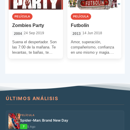
PELÍCULA
PELÍCULA
Zombies Party
Futbolín
24 Sep 2019
14 Jun 2018
2004
2013
Suena el despertador. Son
Amor, superación,
las 7:00 de la mañana. Te
compañerismo, confianza
levantas, te bañas, te
en uno mismo y magia.
vistes y bajas a desayunar.
Esto es lo que nos ofrecerá
8:15 […]
Juan José Campanella
cuando introduzcamos […]
ÚLTIMOS ANÁLISIS
PELÍCULA
Spider-Man: Brand New Day
7
5 Ago