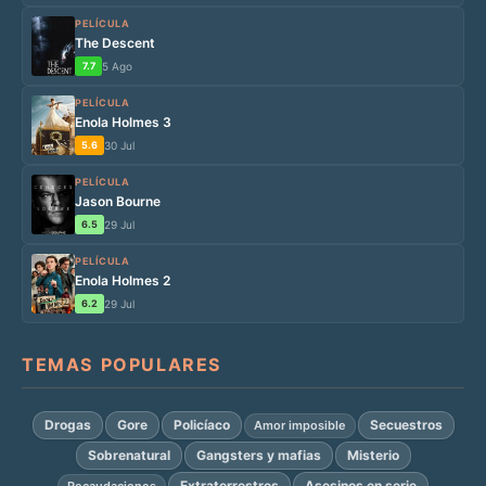
PELÍCULA
The Descent
7.7
5 Ago
PELÍCULA
Enola Holmes 3
5.6
30 Jul
PELÍCULA
Jason Bourne
6.5
29 Jul
PELÍCULA
Enola Holmes 2
6.2
29 Jul
TEMAS POPULARES
Drogas
Gore
Policíaco
Secuestros
Amor imposible
Sobrenatural
Gangsters y mafias
Misterio
Extraterrestres
Asesinos en serie
Recaudaciones