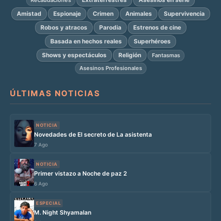
Amistad
Espionaje
Crimen
Animales
Supervivencia
Robos y atracos
Parodia
Estrenos de cine
Basada en hechos reales
Superhéroes
Shows y espectáculos
Religión
Fantasmas
Asesinos Profesionales
ÚLTIMAS NOTICIAS
NOTICIA
Novedades de El secreto de La asistenta
7 Ago
NOTICIA
Primer vistazo a Noche de paz 2
6 Ago
ESPECIAL
M. Night Shyamalan