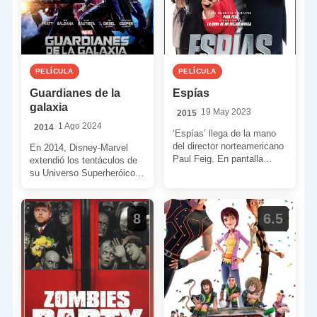
PELÍCULA
PELÍCULA
Guardianes de la
Espías
galaxia
19 May 2023
2015
1 Ago 2024
2014
‘Espías’ llega de la mano
del director norteamericano
En 2014, Disney-Marvel
Paul Feig. En pantalla
extendió los tentáculos de
tenemos una alocada
su Universo Superheróico
aventura que aprovecha el
mucho más allá de la
filón de […]
Tierra. Los extendió hacia
su […]
8
6.5