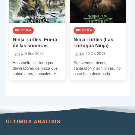
PELÍCULA
PELÍCULA
Ninja Turtles: Fuera
Ninja Turtles (Las
de las sombras
Tortugas Ninja)
6 Ene 2020
29 Dic 2018
2016
2014
Han vuelto las tortugas
Son verdes, tienen
devoradoras de pizza que
caparazón y son ninjas, no
saben artes marciales. Han
hace falta decir nada
regresado más trepidantes
más… Ellas son ¡Las
y más divertidas que nunca
Tortugas Ninja! Leonardo,
[…]
Raphael, […]
ÚLTIMOS ANÁLISIS