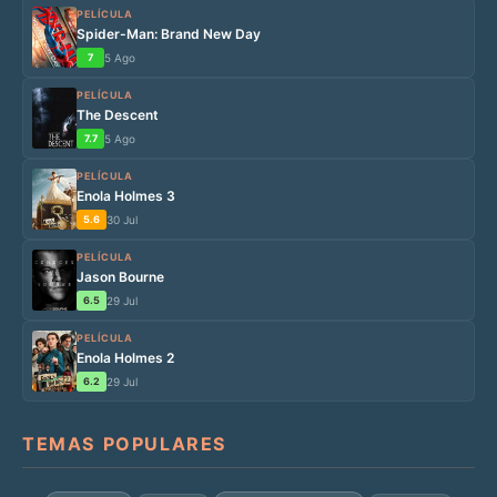
PELÍCULA
Spider-Man: Brand New Day
7
5 Ago
PELÍCULA
The Descent
7.7
5 Ago
PELÍCULA
Enola Holmes 3
5.6
30 Jul
PELÍCULA
Jason Bourne
6.5
29 Jul
PELÍCULA
Enola Holmes 2
6.2
29 Jul
TEMAS POPULARES