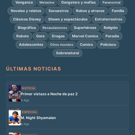
Venganza
Gangsters y mafias
Metacine
Paranormal
Novelas y relatos
Secuestros
Robos y atracos
Familia
Clásicos Disney
Shows y espectáculos
Extraterrestres
Biográfica
Superhéroes
Religión
Recaudaciones
Robots
Gore
Drogas
Marvel Comics
Parodia
Adolescentes
Comics
Policíaco
Otros mundos
Sobrenatural
ÚLTIMAS NOTICIAS
NOTICIA
Primer vistazo a Noche de paz 2
6 Ago
ESPECIAL
M. Night Shyamalan
6 Ago