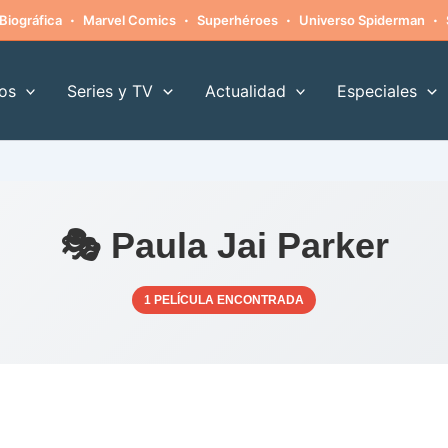
·
·
·
·
Biográfica
Marvel Comics
Superhéroes
Universo Spiderman
os
Series y TV
Actualidad
Especiales
🎭 Paula Jai Parker
1 PELÍCULA ENCONTRADA