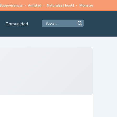
·
·
·
·
Supervivencia
Amistad
Naturaleza hostil
Monstruos
Alpinism
Comunidad