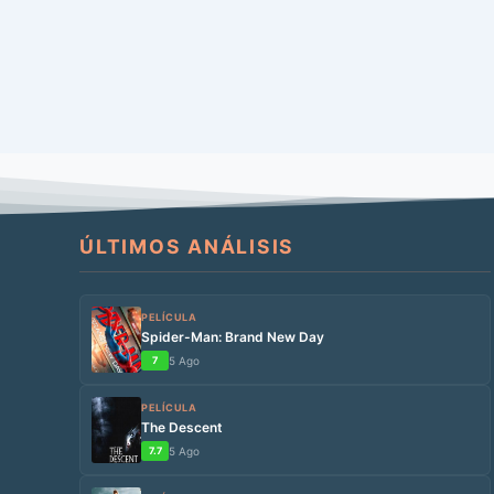
ÚLTIMOS ANÁLISIS
PELÍCULA
Spider-Man: Brand New Day
7
5 Ago
PELÍCULA
The Descent
7.7
5 Ago