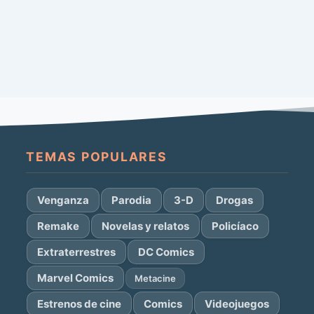
TEMAS POPULARES
Venganza
Parodia
3-D
Drogas
Remake
Novelas y relatos
Policíaco
Extraterrestres
DC Comics
Marvel Comics
Metacine
Estrenos de cine
Comics
Videojuegos