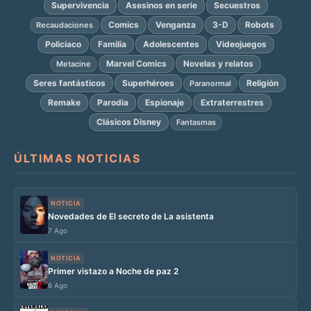
Supervivencia
Asesinos en serie
Secuestros
Comics
Venganza
3-D
Robots
Recaudaciones
Policíaco
Familia
Adolescentes
Videojuegos
Marvel Comics
Novelas y relatos
Metacine
Seres fantásticos
Superhéroes
Religión
Paranormal
Remake
Parodia
Espionaje
Extraterrestres
Clásicos Disney
Fantasmas
ÚLTIMAS NOTICIAS
NOTICIA
Novedades de El secreto de La asistenta
7 Ago
NOTICIA
Primer vistazo a Noche de paz 2
6 Ago