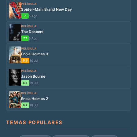
PELÍCULA
Spider-Man: Brand New Day
7
5 Ago
PELÍCULA
The Descent
7.7
5 Ago
PELÍCULA
Enola Holmes 3
5.6
30 Jul
PELÍCULA
Jason Bourne
6.5
29 Jul
PELÍCULA
Enola Holmes 2
6.2
29 Jul
TEMAS POPULARES