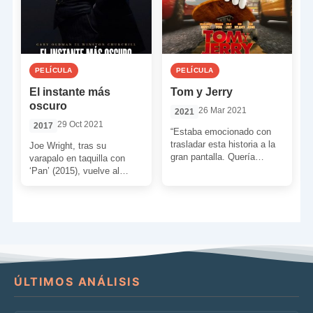
PELÍCULA
PELÍCULA
El instante más
Tom y Jerry
oscuro
26 Mar 2021
2021
29 Oct 2021
2017
“Estaba emocionado con
trasladar esta historia a la
Joe Wright, tras su
gran pantalla. Quería
varapalo en taquilla con
colocar a los personajes en
‘Pan’ (2015), vuelve al
el mundo real, verlos […]
terreno que mejor conoce:
el drama. En este […]
ÚLTIMOS ANÁLISIS