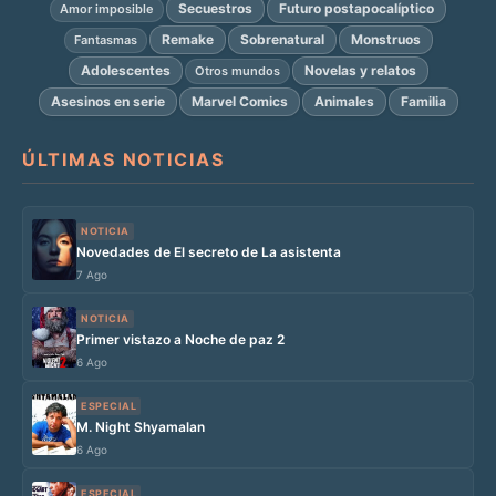
Secuestros
Futuro postapocalíptico
Amor imposible
Remake
Sobrenatural
Monstruos
Fantasmas
Adolescentes
Novelas y relatos
Otros mundos
Asesinos en serie
Marvel Comics
Animales
Familia
ÚLTIMAS NOTICIAS
NOTICIA
Novedades de El secreto de La asistenta
7 Ago
NOTICIA
Primer vistazo a Noche de paz 2
6 Ago
ESPECIAL
M. Night Shyamalan
6 Ago
ESPECIAL