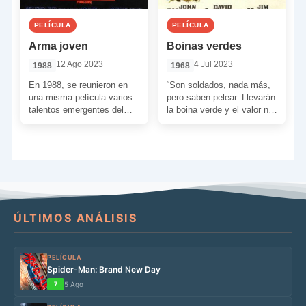
PELÍCULA
PELÍCULA
Arma joven
Boinas verdes
12 Ago 2023
4 Jul 2023
1988
1968
En 1988, se reunieron en
“Son soldados, nada más,
una misma película varios
pero saben pelear. Llevarán
talentos emergentes del
la boina verde y el valor no
Hollywood de la época en
les faltará. Sobre el pecho
un western sobre […]
[…]
ÚLTIMOS ANÁLISIS
PELÍCULA
Spider-Man: Brand New Day
7
5 Ago