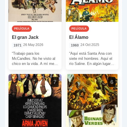
PELÍCULA
PELÍCULA
El gran Jack
El Álamo
26 May 2026
24 Oct 2025
1971
1960
“Trabajo para los
“Aquí está Santa Ana con
McCandles. No he visto al
siete mil hombres. Aquí el
chico en la vida. A mí me
río Saline. En algún lugar
pagan para que les lleve
de por aquí, Sam Houston
[…]
[…]
7
6