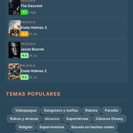
PELÍCULA
The Descent
7.7
5 Ago
PELÍCULA
Enola Holmes 3
5.6
30 Jul
PELÍCULA
Jason Bourne
6.5
29 Jul
PELÍCULA
Enola Holmes 2
6.2
29 Jul
TEMAS POPULARES
Videojuegos
Gangsters y mafias
Robots
Parodia
Robos y atracos
Superhéroes
Clásicos Disney
Metacine
Religión
Supervivencia
Basada en hechos reales