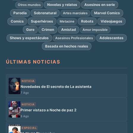
Novelas y relatos
Asesinos en serie
Otros mundos
Parodia
Sobrenatural
Marvel Comics
Artes marciales
Comics
Superhéroes
Robots
Videojuegos
Metacine
Gore
Crimen
Amistad
Amor imposible
Shows y espectáculos
Adolescentes
Asesinos Profesionales
Basada en hechos reales
ÚLTIMAS NOTICIAS
NOTICIA
Novedades de El secreto de La asistenta
7 Ago
NOTICIA
Primer vistazo a Noche de paz 2
6 Ago
ESPECIAL