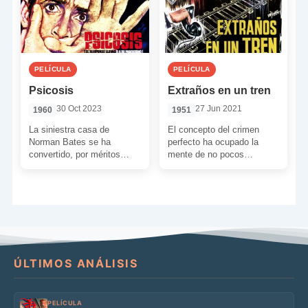
PELÍCULA
PELÍCULA
Psicosis
Extraños en un tren
30 Oct 2023
27 Jun 2021
1960
1951
La siniestra casa de
El concepto del crimen
Norman Bates se ha
perfecto ha ocupado la
convertido, por méritos
mente de no pocos
propios, en uno de los más
cineastas. Con esta
fascinantes iconos del […]
película, Alfred Hitchcock
nos propone […]
ÚLTIMOS ANÁLISIS
PELÍCULA