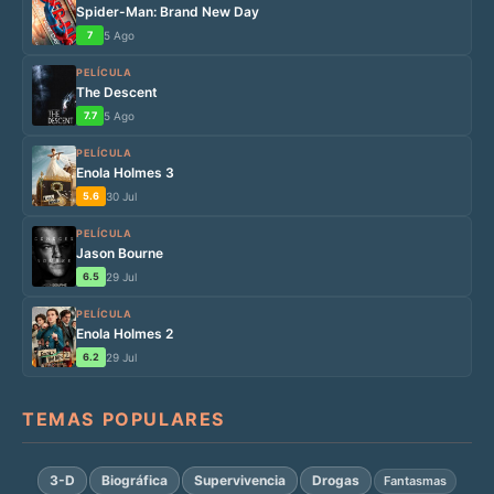
Spider-Man: Brand New Day
7
5 Ago
PELÍCULA
The Descent
7.7
5 Ago
PELÍCULA
Enola Holmes 3
5.6
30 Jul
PELÍCULA
Jason Bourne
6.5
29 Jul
PELÍCULA
Enola Holmes 2
6.2
29 Jul
TEMAS POPULARES
3-D
Biográfica
Supervivencia
Drogas
Fantasmas