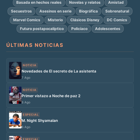
Basada en hechos reales
Novelas y relatos
Amistad
Secuestros
Asesinos en serie
Biográfica
Sobrenatural
Marvel Comics
Misterio
Clásicos Disney
DC Comics
Futuro postapocalíptico
Policíaco
Adolescentes
ÚLTIMAS NOTICIAS
NOTICIA
Novedades de El secreto de La asistenta
7 Ago
NOTICIA
Primer vistazo a Noche de paz 2
6 Ago
ESPECIAL
M. Night Shyamalan
6 Ago
ESPECIAL