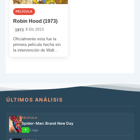
PELÍCULA
Robin Hood (1973)
8 Dic 2015
1973
Oficialmente esta fue la
primera película hecha sin
la intervención de Walt
Disney. Aquí tenemos la
historia de ‘Robin Hood’ […]
ÚLTIMOS ANÁLISIS
PELÍCULA
Spider-Man: Brand New Day
7
5 Ago