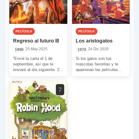
PELÍCULA
PELÍCULA
Regreso al futuro III
Los aristogatos
25 May 2025
24 Dic 2020
1990
1970
“Envié la carta el 1 de
Si los gatos son tus
septiembre, así que te
mascotas favoritas y te
enviaré al día siguiente: 2
apasionan las películas
de septiembre de 1885 a
Disney, entonces, no debes
[…]
dejar de ver ‘Los […]
7