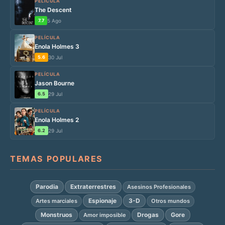
PELÍCULA
The Descent
7.7
5 Ago
PELÍCULA
Enola Holmes 3
5.6
30 Jul
PELÍCULA
Jason Bourne
6.5
29 Jul
PELÍCULA
Enola Holmes 2
6.2
29 Jul
TEMAS POPULARES
Parodia
Extraterrestres
Asesinos Profesionales
Espionaje
3-D
Artes marciales
Otros mundos
Monstruos
Drogas
Gore
Amor imposible