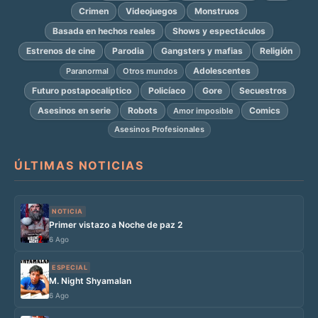
Crimen
Videojuegos
Monstruos
Basada en hechos reales
Shows y espectáculos
Estrenos de cine
Parodia
Gangsters y mafias
Religión
Adolescentes
Paranormal
Otros mundos
Futuro postapocalíptico
Policíaco
Gore
Secuestros
Asesinos en serie
Robots
Comics
Amor imposible
Asesinos Profesionales
ÚLTIMAS NOTICIAS
NOTICIA
Primer vistazo a Noche de paz 2
6 Ago
ESPECIAL
M. Night Shyamalan
6 Ago