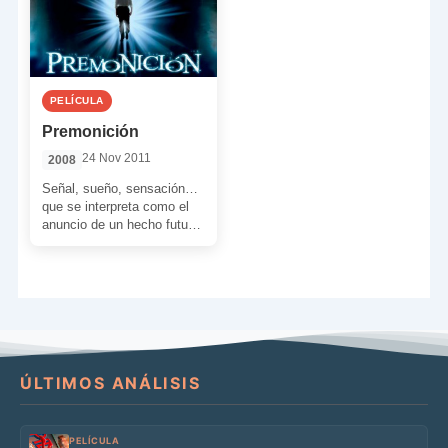
PELÍCULA
Premonición
24 Nov 2011
2008
Señal, sueño, sensación…
que se interpreta como el
anuncio de un hecho futuro.
También puede ser la
adivinación de los […]
ÚLTIMOS ANÁLISIS
PELÍCULA