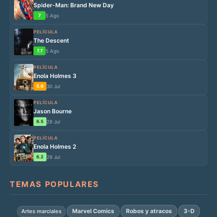
Spider-Man: Brand New Day
7
5 Ago
PELÍCULA
The Descent
7.7
5 Ago
PELÍCULA
Enola Holmes 3
5.6
30 Jul
PELÍCULA
Jason Bourne
6.5
29 Jul
PELÍCULA
Enola Holmes 2
6.2
29 Jul
TEMAS POPULARES
Marvel Comics
Robos y atracos
3-D
Artes marciales