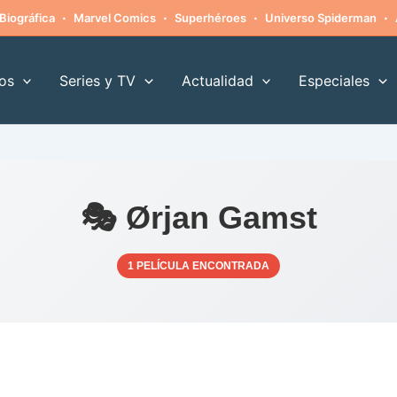
·
·
·
·
Biográfica
Marvel Comics
Superhéroes
Universo Spiderman
os
Series y TV
Actualidad
Especiales
🎭 Ørjan Gamst
1 PELÍCULA ENCONTRADA