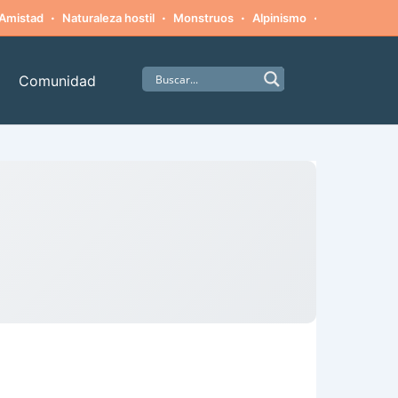
·
·
·
·
Amistad
Naturaleza hostil
Monstruos
Alpinismo
Supervivenci
Comunidad