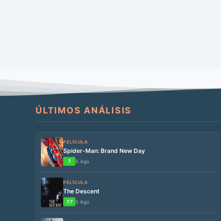
ÚLTIMOS ANÁLISIS
PELÍCULA
Spider-Man: Brand New Day
7
5 Ago
PELÍCULA
The Descent
7.7
5 Ago