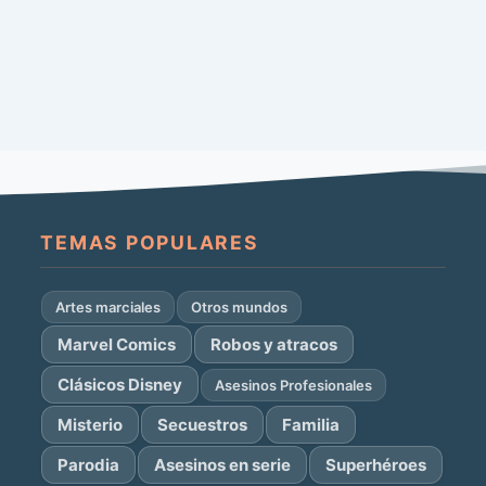
TEMAS POPULARES
Artes marciales
Otros mundos
Marvel Comics
Robos y atracos
Clásicos Disney
Asesinos Profesionales
Misterio
Secuestros
Familia
Parodia
Asesinos en serie
Superhéroes