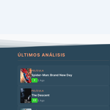
ÚLTIMOS ANÁLISIS
PELÍCULA
Spider-Man: Brand New Day
7
5 Ago
PELÍCULA
The Descent
7.7
5 Ago