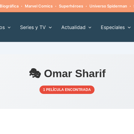
·
·
·
·
Biográfica
Marvel Comics
Superhéroes
Universo Spiderman
os
Series y TV
Actualidad
Especiales
🎭 Omar Sharif
1 PELÍCULA ENCONTRADA