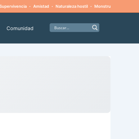
·
·
·
·
Supervivencia
Amistad
Naturaleza hostil
Monstruos
Alpinism
Comunidad