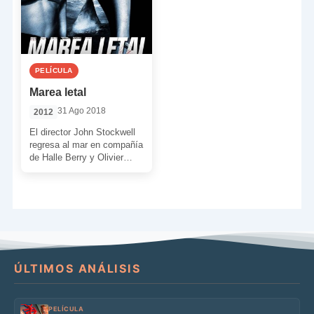
PELÍCULA
Marea letal
31 Ago 2018
2012
El director John Stockwell
regresa al mar en compañía
de Halle Berry y Olivier
Martinez. Y regresa para
presentarnos una […]
ÚLTIMOS ANÁLISIS
PELÍCULA