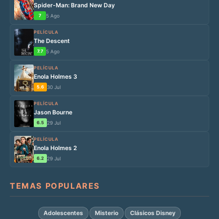
Spider-Man: Brand New Day
7
5 Ago
PELÍCULA
The Descent
7.7
5 Ago
PELÍCULA
Enola Holmes 3
5.6
30 Jul
PELÍCULA
Jason Bourne
6.5
29 Jul
PELÍCULA
Enola Holmes 2
6.2
29 Jul
TEMAS POPULARES
Adolescentes
Misterio
Clásicos Disney