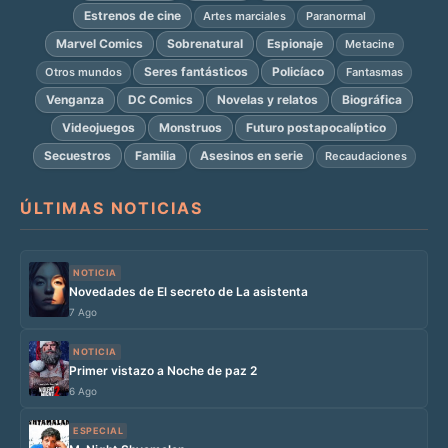
Estrenos de cine
Artes marciales
Paranormal
Marvel Comics
Sobrenatural
Espionaje
Metacine
Seres fantásticos
Policíaco
Otros mundos
Fantasmas
Venganza
DC Comics
Novelas y relatos
Biográfica
Videojuegos
Monstruos
Futuro postapocalíptico
Secuestros
Familia
Asesinos en serie
Recaudaciones
ÚLTIMAS NOTICIAS
NOTICIA
Novedades de El secreto de La asistenta
7 Ago
NOTICIA
Primer vistazo a Noche de paz 2
6 Ago
ESPECIAL