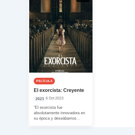
PELÍCULA
El exorcista: Creyente
6 Oct 2023
2023
“El exorcista fue
absolutamente innovadora en
su época y deseábamos
honrarla con esta
continuación. Han transcurrido
50 años y se […]