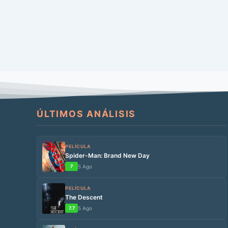
ÚLTIMOS ANÁLISIS
PELÍCULA
Spider-Man: Brand New Day
7
5 Ago
PELÍCULA
The Descent
7.7
5 Ago