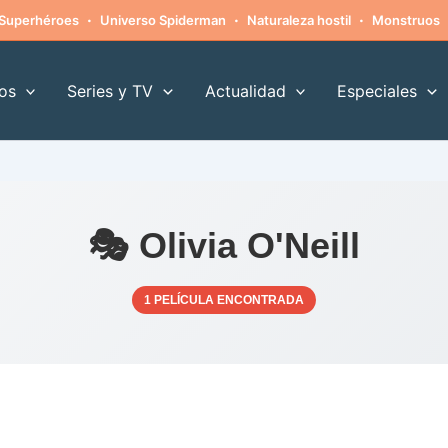
·
·
·
Superhéroes
Universo Spiderman
Naturaleza hostil
Monstruos
os
Series y TV
Actualidad
Especiales
🎭 Olivia O'Neill
1 PELÍCULA ENCONTRADA