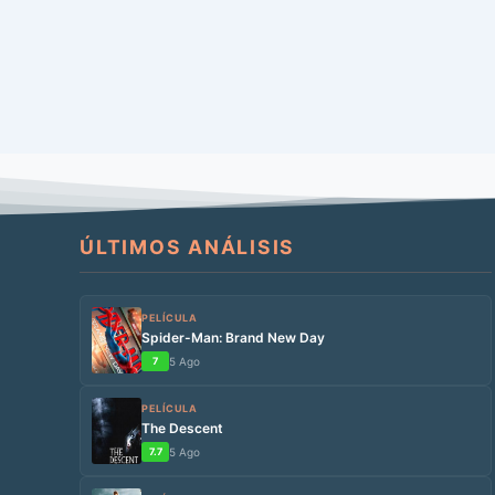
ÚLTIMOS ANÁLISIS
PELÍCULA
Spider-Man: Brand New Day
7
5 Ago
PELÍCULA
The Descent
7.7
5 Ago