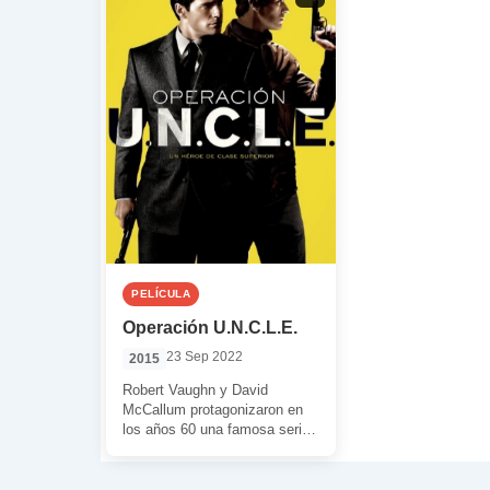
PELÍCULA
Operación U.N.C.L.E.
23 Sep 2022
2015
Robert Vaughn y David
McCallum protagonizaron en
los años 60 una famosa serie
de televisión. En la era de los
[…]