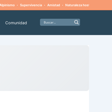
·
·
·
·
Alpinismo
Supervivencia
Amistad
Naturaleza hostil
Monstruo
Comunidad