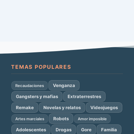
TEMAS POPULARES
Venganza
Recaudaciones
Gangsters y mafias
Extraterrestres
Remake
Novelas y relatos
Videojuegos
Robots
Artes marciales
Amor imposible
Adolescentes
Drogas
Gore
Familia