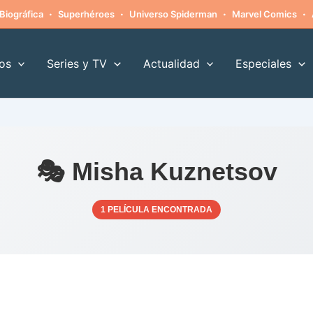
·
·
·
·
Biográfica
Superhéroes
Universo Spiderman
Marvel Comics
os
Series y TV
Actualidad
Especiales
🎭 Misha Kuznetsov
1 PELÍCULA ENCONTRADA