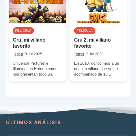
PELÍCULA
PELÍCULA
Gru, mi villano
Gru 2, mi villano
favorito
favorito
9 Jul 2025
3 Jul 2023
2010
2013
Universal Pictures e
En 2010, conocimos a un
Illumination Entertainment
curioso villano que venía
nos presentan todo un
acompañado de su
pelotazo de animación en
particular científico loco.
tres dimensiones. Un film
Además, a su lado tenía
que hace las […]
[…]
ÚLTIMOS ANÁLISIS