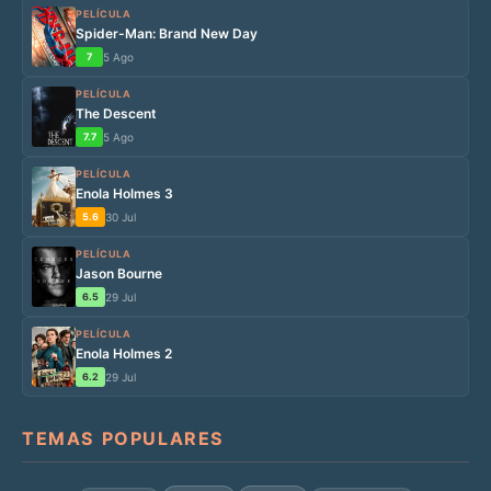
PELÍCULA
Spider-Man: Brand New Day
7
5 Ago
PELÍCULA
The Descent
7.7
5 Ago
PELÍCULA
Enola Holmes 3
5.6
30 Jul
PELÍCULA
Jason Bourne
6.5
29 Jul
PELÍCULA
Enola Holmes 2
6.2
29 Jul
TEMAS POPULARES