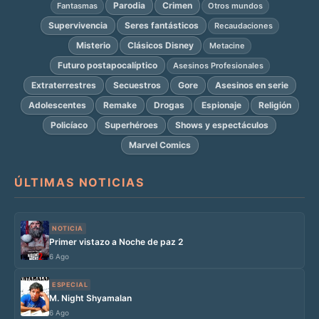
Parodia
Crimen
Fantasmas
Otros mundos
Supervivencia
Seres fantásticos
Recaudaciones
Misterio
Clásicos Disney
Metacine
Futuro postapocalíptico
Asesinos Profesionales
Extraterrestres
Secuestros
Gore
Asesinos en serie
Adolescentes
Remake
Drogas
Espionaje
Religión
Policíaco
Superhéroes
Shows y espectáculos
Marvel Comics
ÚLTIMAS NOTICIAS
NOTICIA
Primer vistazo a Noche de paz 2
6 Ago
ESPECIAL
M. Night Shyamalan
6 Ago